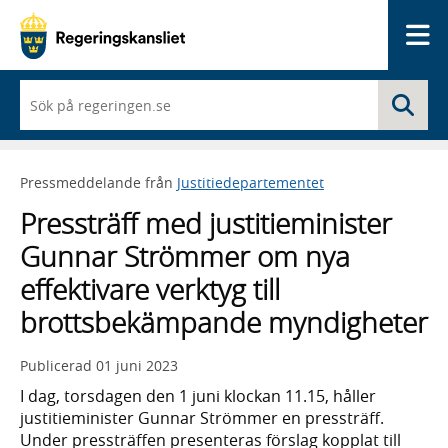
Me
När
Sö
du
börjar
skriva
så
Pressmeddelande från
Justitiedepartementet
framträder
en
Pressträff med justitieminister
lista
med
Gunnar Strömmer om nya
sökförslag
effektivare verktyg till
brottsbekämpande myndigheter
Publicerad
01 juni 2023
I dag, torsdagen den 1 juni klockan 11.15, håller
justitieminister Gunnar Strömmer en pressträff.
Under pressträffen presenteras förslag kopplat till