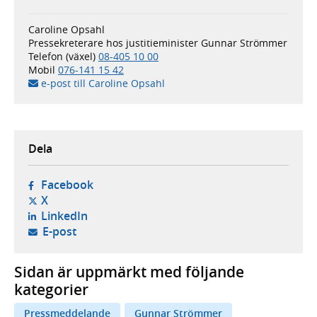
Caroline Opsahl
Pressekreterare hos justitieminister Gunnar Strömmer
Telefon (växel)
08-405 10 00
Mobil
076-141 15 42
e-post till Caroline Opsahl
Dela
- öppnas i ny flik, extern webbplats,
Facebook
- öppnas i ny flik, extern webbplats,
X
- öppnas i ny flik, extern webbplats,
LinkedIn
- öppnar din e-postklient,
E-post
Sidan är uppmärkt med följande
kategorier
Pressmeddelande
Gunnar Strömmer