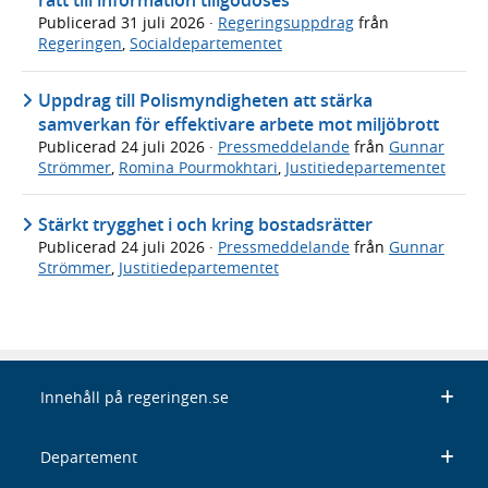
rätt till information tillgodoses
Publicerad
31 juli 2026
·
Regeringsuppdrag
från
Regeringen
,
Socialdepartementet
Uppdrag till Polismyndigheten att stärka
samverkan för effektivare arbete mot miljöbrott
Publicerad
24 juli 2026
·
Pressmeddelande
från
Gunnar
Strömmer
,
Romina Pourmokhtari
,
Justitiedepartementet
Stärkt trygghet i och kring bostadsrätter
Publicerad
24 juli 2026
·
Pressmeddelande
från
Gunnar
Strömmer
,
Justitiedepartementet
Innehåll på regeringen.se
Departement