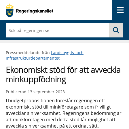
Me
När
Sö
du
börjar
skriva
så
Pressmeddelande från
Landsbygds- och
framträder
infrastrukturdepartementet
en
lista
Ekonomiskt stöd för att avveckla
med
sökförslag
minkuppfödning
Publicerad
13 september 2023
I budgetpropositionen föreslår regeringen ett
ekonomiskt stöd till minkföretagare som frivilligt
avvecklar sin verksamhet. Regeringens bedömning är
att minkföretagen med detta stöd får möjlighet att
avveckla sin verksamhet på ett ordnat sätt.