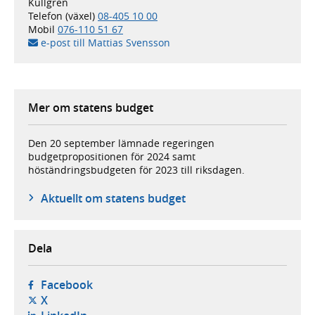
Kullgren
Telefon (växel)
08-405 10 00
Mobil
076-110 51 67
e-post till Mattias Svensson
Mer om statens budget
Den 20 september lämnade regeringen
budgetpropositionen för 2024 samt
höständringsbudgeten för 2023 till riksdagen.
Aktuellt om statens budget
Dela
- öppnas i ny flik, extern webbplats,
Facebook
- öppnas i ny flik, extern webbplats,
X
- öppnas i ny flik, extern webbplats,