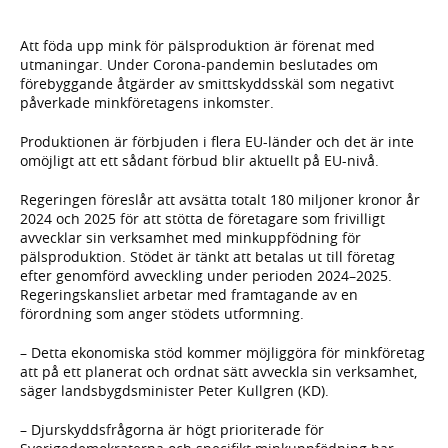
Att föda upp mink för pälsproduktion är förenat med
utmaningar. Under Corona-pandemin beslutades om
förebyggande åtgärder av smittskyddsskäl som negativt
påverkade minkföretagens inkomster.
Produktionen är förbjuden i flera EU-länder och det är inte
omöjligt att ett sådant förbud blir aktuellt på EU-nivå.
Regeringen föreslår att avsätta totalt 180 miljoner kronor år
2024 och 2025 för att stötta de företagare som frivilligt
avvecklar sin verksamhet med minkuppfödning för
pälsproduktion. Stödet är tänkt att betalas ut till företag
efter genomförd avveckling under perioden 2024–2025.
Regeringskansliet arbetar med framtagande av en
förordning som anger stödets utformning.
– Detta ekonomiska stöd kommer möjliggöra för minkföretag
att på ett planerat och ordnat sätt avveckla sin verksamhet,
säger landsbygdsminister Peter Kullgren (KD).
– Djurskyddsfrågorna är högt prioriterade för