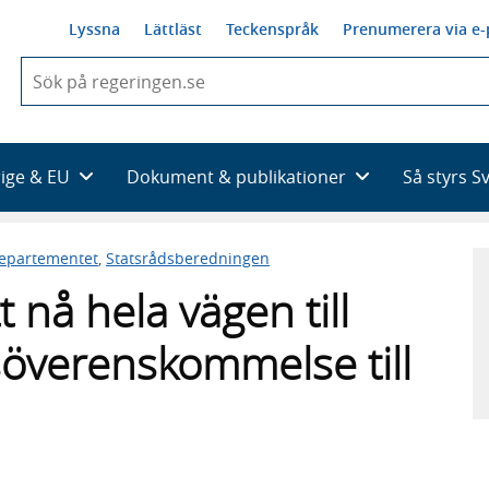
Lyssna
Lättläst
Teckenspråk
Prenumerera via e-
När
du
börjar
skriva
så
rige & EU
Dokument & publikationer
Så styrs S
framträder
en
lista
departementet
,
Statsrådsberedningen
med
sökförslag
t nå hela vägen till
gsöverenskommelse till