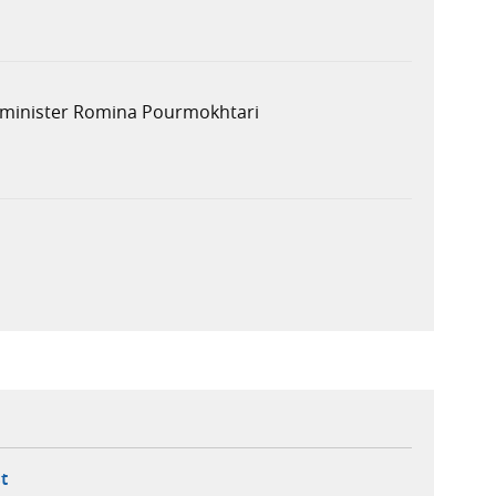
ljöminister Romina Pourmokhtari
ebbplats,
ern webbplats,
 ny flik, extern webbplats,
- öppnar din e-postklient,
t