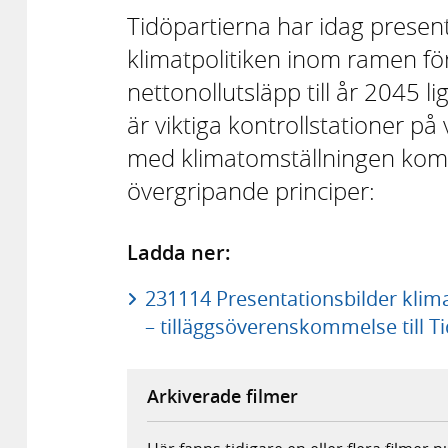
Tidöpartierna har idag prese
klimatpolitiken inom ramen fö
nettonollutsläpp till år 2045 l
är viktiga kontrollstationer p
med klimatomställningen komm
övergripande principer:
Ladda ner:
231114 Presentationsbilder klimatp
– tilläggsöverenskommelse till Ti
Arkiverade filmer