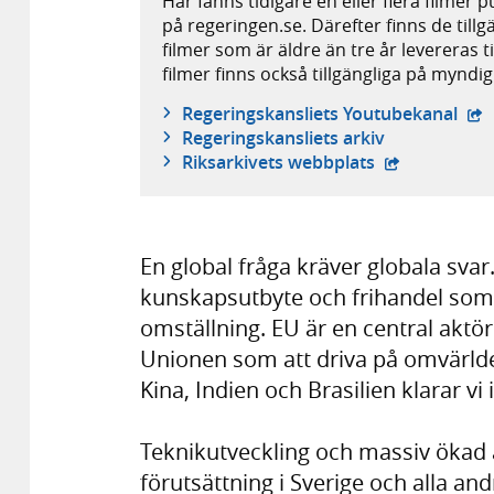
Här fanns tidigare en eller flera filmer 
på regeringen.se. Därefter finns de tillg
filmer som är äldre än tre år levereras t
filmer finns också tillgängliga på mynd
- e
Regeringskansliets Youtubekanal
Regeringskansliets arkiv
- extern webb
Riksarkivets webbplats
En global fråga kräver globala sva
kunskapsutbyte och frihandel so
omställning. EU är en central aktö
Unionen som att driva på omvärld
Kina, Indien och Brasilien klarar v
Teknikutveckling och massiv ökad a
förutsättning i Sverige och alla and