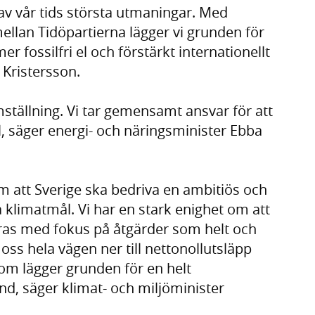
 av vår tids största utmaningar. Med
lan Tidöpartierna lägger vi grunden för
r fossilfri el och förstärkt internationellt
lf Kristersson.
mställning. Vi tar gemensamt ansvar för att
l, säger energi- och näringsminister Ebba
m att Sverige ska bedriva en ambitiös och
ra klimatmål. Vi har en stark enighet om att
as med fokus på åtgärder som helt och
 oss hela vägen ner till nettonollutsläpp
som lägger grunden för en helt
and, säger klimat- och miljöminister