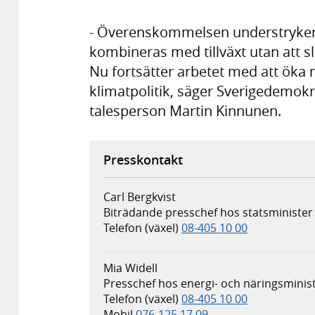
- Överenskommelsen understryker v
kombineras med tillväxt utan att 
Nu fortsätter arbetet med att öka n
klimatpolitik, säger Sverigedemokr
talesperson Martin Kinnunen.
Presskontakt
Carl Bergkvist
Biträdande presschef hos statsminister 
Telefon (växel)
08-405 10 00
Mia Widell
Presschef hos energi- och näringsminis
Telefon (växel)
08-405 10 00
Mobil
076-125 17 09