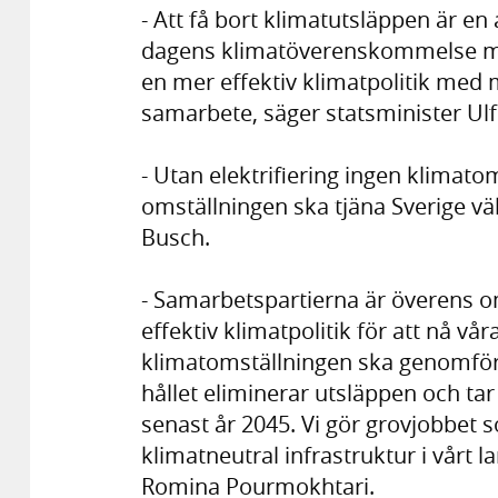
- Att få bort klimatutsläppen är en
dagens klimatöverenskommelse mel
en mer effektiv klimatpolitik med me
samarbete, säger statsminister U
- Utan elektrifiering ingen klimato
omställningen ska tjäna Sverige vä
Busch.
- Samarbetspartierna är överens o
effektiv klimatpolitik för att nå vå
klimatomställningen ska genomför
hållet eliminerar utsläppen och tar
senast år 2045. Vi gör grovjobbet 
klimatneutral infrastruktur i vårt l
Romina Pourmokhtari.