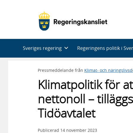
Huvudnavigering
Sveriges regering
Regeringens politik i Sve
Pressmeddelande från
Klimat- och näringslivs
Klimatpolitik för at
nettonoll – tilläg
Tidöavtalet
Publicerad
14 november 2023