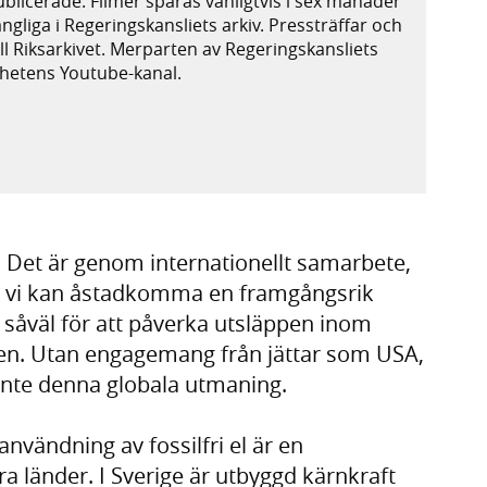
publicerade. Filmer sparas vanligtvis i sex månader
ängliga i Regeringskansliets arkiv. Pressträffar och
ill Riksarkivet. Merparten av Regeringskansliets
ighetens Youtube-kanal.
xtern webbplats,
plats,
r. Det är genom internationellt samarbete,
m vi kan åstadkomma en framgångsrik
r såväl för att påverka utsläppen inom
en. Utan engagemang från jättar som USA,
i inte denna globala utmaning.
nvändning av fossilfri el är en
ra länder. I Sverige är utbyggd kärnkraft