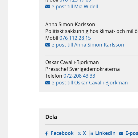
e-post till Mia Widell
Anna Simon-Karlsson
Politiskt sakkunnig hos klimat- och mi
Mobil
076 112 28 15
e-post till Anna Simon-Karlsson
Oskar Cavalli-Björkman
Presschef Sverigedemokraterna
Telefon
072-208 43 33
e-post till Oskar Cavalli-Björkman
Dela
- öppnas i ny flik, extern w
- öppnas i ny flik, ext
- öppnas i
Facebook
X
LinkedIn
E-pos