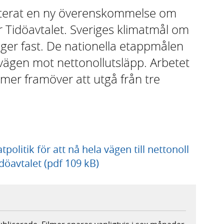
nterat en ny överenskommelse om
r Tidöavtalet. Sveriges klimatmål om
igger fast. De nationella etappmålen
å vägen mot nettonollutsläpp. Arbetet
er framöver att utgå från tre
olitik för att nå hela vägen till nettonoll
döavtalet (pdf 109 kB)