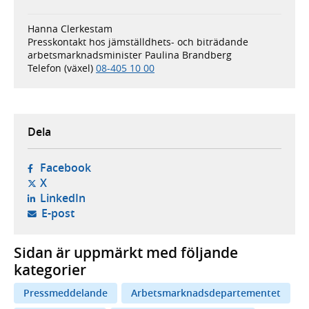
Hanna Clerkestam
Presskontakt hos jämställdhets- och biträdande
arbetsmarknadsminister Paulina Brandberg
Telefon (växel)
08-405 10 00
Dela
- öppnas i ny flik, extern webbplats,
Facebook
- öppnas i ny flik, extern webbplats,
X
- öppnas i ny flik, extern webbplats,
LinkedIn
- öppnar din e-postklient,
E-post
Sidan är uppmärkt med följande
kategorier
Pressmeddelande
Arbetsmarknadsdepartementet