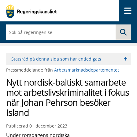
Me
När
Sö
du
börjar
skriva
så
framträder
Statsråd på denna sida som har entledigats
en
lista
Pressmeddelande från
Arbetsmarknadsdepartementet
med
sökförslag
Nytt nordisk-baltiskt samarbete
mot arbetslivskriminalitet i fokus
när Johan Pehrson besöker
Island
Publicerad
01 december 2023
Under torsdagens nordiska