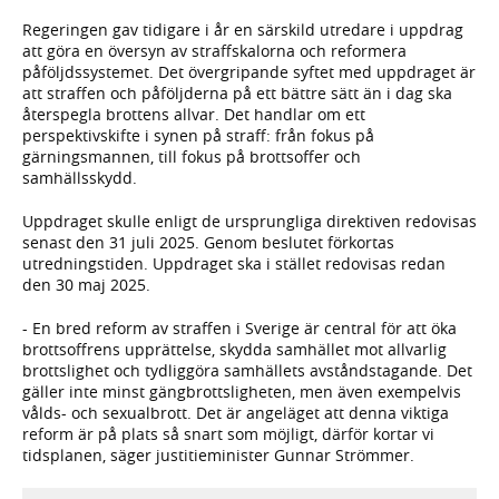
Regeringen gav tidigare i år en särskild utredare i uppdrag
att göra en översyn av straffskalorna och reformera
påföljdssystemet. Det övergripande syftet med uppdraget är
att straffen och påföljderna på ett bättre sätt än i dag ska
återspegla brottens allvar. Det handlar om ett
perspektivskifte i synen på straff: från fokus på
gärningsmannen, till fokus på brottsoffer och
samhällsskydd.
Uppdraget skulle enligt de ursprungliga direktiven redovisas
senast den 31 juli 2025. Genom beslutet förkortas
utredningstiden. Uppdraget ska i stället redovisas redan
den 30 maj 2025.
- En bred reform av straffen i Sverige är central för att öka
brottsoffrens upprättelse, skydda samhället mot allvarlig
brottslighet och tydliggöra samhällets avståndstagande. Det
gäller inte minst gängbrottsligheten, men även exempelvis
vålds- och sexualbrott. Det är angeläget att denna viktiga
reform är på plats så snart som möjligt, därför kortar vi
tidsplanen, säger justitieminister Gunnar Strömmer.