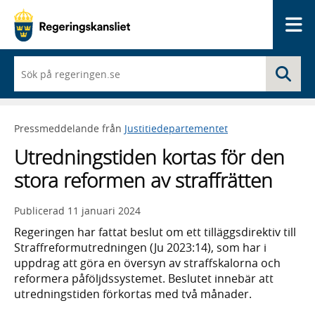
Me
När
Sö
du
börjar
skriva
så
Pressmeddelande från
Justitiedepartementet
framträder
en
Utredningstiden kortas för den
lista
med
stora reformen av straffrätten
sökförslag
Publicerad
11 januari 2024
Regeringen har fattat beslut om ett tilläggsdirektiv till
Straffreformutredningen (Ju 2023:14), som har i
uppdrag att göra en översyn av straffskalorna och
reformera påföljdssystemet. Beslutet innebär att
utredningstiden förkortas med två månader.