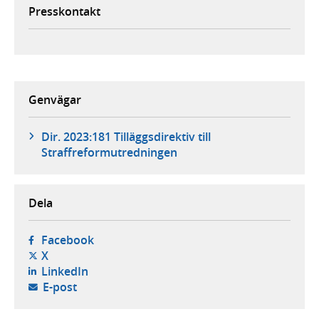
Presskontakt
Genvägar
Dir. 2023:181 Tilläggsdirektiv till
Straffreformutredningen
Dela
- öppnas i ny flik, extern webbplats,
Facebook
- öppnas i ny flik, extern webbplats,
X
- öppnas i ny flik, extern webbplats,
LinkedIn
- öppnar din e-postklient,
E-post