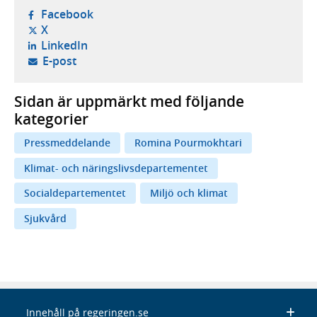
- öppnas i ny flik, extern webbplats,
Facebook
- öppnas i ny flik, extern webbplats,
X
- öppnas i ny flik, extern webbplats,
LinkedIn
- öppnar din e-postklient,
E-post
Sidan är uppmärkt med följande
kategorier
Pressmeddelande
Romina Pourmokhtari
Klimat- och näringslivsdepartementet
Socialdepartementet
Miljö och klimat
Sjukvård
Innehåll på regeringen.se