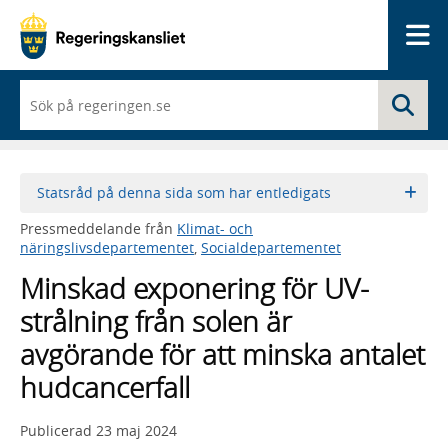
Me
När
Sö
du
börjar
skriva
så
framträder
Statsråd på denna sida som har entledigats
en
lista
Pressmeddelande från
Klimat- och
med
näringslivsdepartementet
,
Socialdepartementet
sökförslag
Minskad exponering för UV-
strålning från solen är
avgörande för att minska antalet
hudcancerfall
Publicerad
23 maj 2024