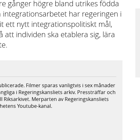
tre gånger högre bland utrikes födda
a integrationsarbetet har regeringen i
ett nytt integrationspolitiskt mål,
att individen ska etablera sig, lära
te.
publicerade. Filmer sparas vanligtvis i sex månader
ängliga i Regeringskansliets arkiv. Pressträffar och
ill Riksarkivet. Merparten av Regeringskansliets
ighetens Youtube-kanal.
xtern webbplats,
plats,