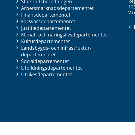
Statsrådsberedningen
Reg
10
Arbetsmarknads­departementet
Väx
Finans­departementet
Försvars­departementet
Justitie­departementet
Klimat- och näringslivs­departementet
Kultur­departementet
Landsbygds- och infrastruktur­
departementet
Social­departementet
Utbildnings­departementet
Utrikes­departementet