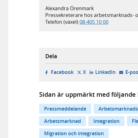
Alexandra Örenmark
Pressekreterare hos arbetsmarknads- o
Telefon (växel)
08-405 10 00
Dela
- öppnas i ny flik, extern w
- öppnas i ny flik, ext
- öppnas i
Facebook
X
LinkedIn
E-pos
Sidan är uppmärkt med följande 
Pressmeddelande
Arbetsmarknads
Arbetsmarknad
Integration
Fl
Migration och integration