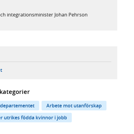
ch integrationsminister Johan Pehrson
ebbplats,
ern webbplats,
 ny flik, extern webbplats,
- öppnar din e-postklient,
t
kategorier
departementet
Arbete mot utanförskap
er utrikes födda kvinnor i jobb