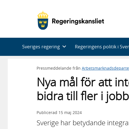
Huvudnavigering
Sveriges regering
Regeringens politik i Sve
Pressmeddelande från
Arbetsmarknadsdepart
Nya mål för att in
bidra till fler i jo
Publicerad
15 maj 2024
Sverige har betydande integra