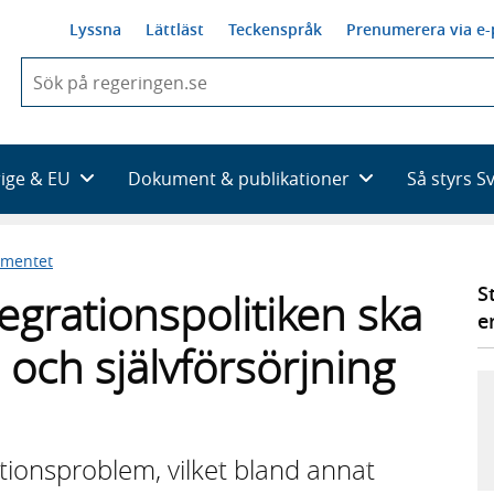
Lyssna
Lättläst
Teckenspråk
Prenumerera via e-
När
du
börjar
skriva
så
rige & EU
Dokument & publikationer
Så styrs S
framträder
en
lista
ementet
med
sökförslag
S
tegrationspolitiken ska
e
bb och självförsörjning
tionsproblem, vilket bland annat