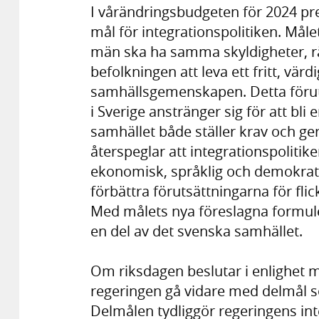
I vårändringsbudgeten för 2024 pres
mål för integrationspolitiken. Måle
män ska ha samma skyldigheter, rä
befolkningen att leva ett fritt, värd
samhällsgemenskapen. Detta föruts
i Sverige anstränger sig för att bli
samhället både ställer krav och ger 
återspeglar att integrationspolitiken
ekonomisk, språklig och demokrati
förbättra förutsättningarna för fl
Med målets nya föreslagna formuler
en del av det svenska samhället.
Om riksdagen beslutar i enlighet
regeringen gå vidare med delmål 
Delmålen tydliggör regeringens in