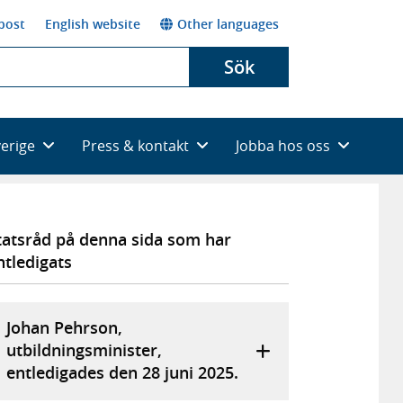
post
English website
Other languages
Sök
verige
Press & kontakt
Jobba hos oss
tatsråd på denna sida som har
ntledigats
Johan Pehrson,
utbildningsminister,
entledigades den 28 juni 2025.