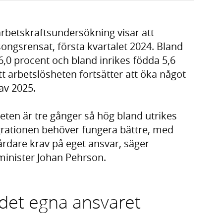
arbetskraftsundersökning visar att
songsrensat, första kvartalet 2024. Bland
6,0 procent och bland inrikes födda 5,6
t arbetslösheten fortsätter att öka något
av 2025.
sheten är tre gånger så hög bland utrikes
grationen behöver fungera bättre, med
årdare krav på eget ansvar, säger
inister Johan Pehrson.
 det egna ansvaret