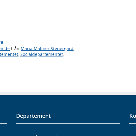
ka
ande
från
Maria Malmer Stenergard
,
rtementet
,
Socialdepartementet
,
Departement
Ko