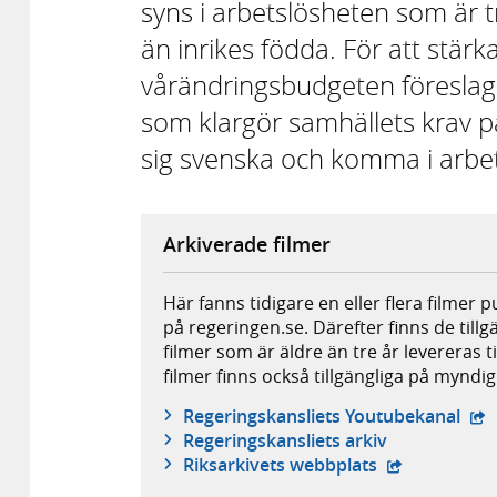
syns i arbetslösheten som är 
än inrikes födda. För att stärk
vårändringsbudgeten föreslagit 
som klargör samhällets krav på 
sig svenska och komma i arbe
Arkiverade filmer
Här fanns tidigare en eller flera filmer 
på regeringen.se. Därefter finns de tillg
filmer som är äldre än tre år levereras t
filmer finns också tillgängliga på mynd
- e
Regeringskansliets Youtubekanal
Regeringskansliets arkiv
- extern webb
Riksarkivets webbplats