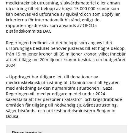
medicinteknisk utrustning, sjukvårdsmateriel eller annan
utrustning till ett belopp av högst 15 000 000 kronor som
kan behövas vid utförande av sjukvård och som uppfyller
kriterierna för internationellt bistånd, enligt det
rapporteringsdirektiv som används av OECD:s
biståndskommitté DAC.
Regeringen bedömer att det belopp som angavs i det
ursprungliga beslutet behöver justeras till ett högre belopp,
från 15 miljoner kronor till 35 miljoner kronor, vilket innebär
att ett tillägg om 20 miljoner kronor beslutas om budgetåret
2024.
– Uppdraget har tidigare lett till donationer av
medicinskteknisk utrustning till Ukraina samt till Egypten
med anledning av den humanitära situationen i Gaza.
Regeringen vill med ytterligare medel under 2024
säkerställa att fler personer i katastrof- och krigsdrabbade
områden får tillgång till nödvändig sjukvårdsutrustning,
säger bistånds- och utrikeshandelsministern Benjamin
Dousa.
Presskontakt