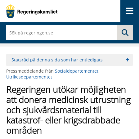
Me
När
Sö
du
börjar
skriva
så
framträder
Statsråd på denna sida som har entledigats
en
lista
Pressmeddelande från
Socialdepartementet
,
med
Utrikesdepartementet
sökförslag
Regeringen utökar möjligheten
att donera medicinsk utrustning
och sjukvårdsmaterial till
katastrof- eller krigsdrabbade
områden