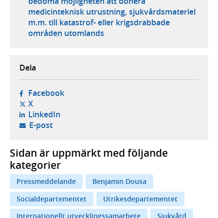
bedöma möjligheten att donera
medicinteknisk utrustning, sjukvårdsmateriel
m.m. till katastrof- eller krigsdrabbade
områden utomlands
Dela
- öppnas i ny flik, extern webbplats,
Facebook
- öppnas i ny flik, extern webbplats,
X
- öppnas i ny flik, extern webbplats,
LinkedIn
- öppnar din e-postklient,
E-post
Sidan är uppmärkt med följande
kategorier
Pressmeddelande
Benjamin Dousa
Socialdepartementet
Utrikesdepartementet
Internationellt utvecklingssamarbete
Sjukvård