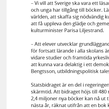
– Vi vill att Sverige ska vara ett l
och unga har tillgång till böcker. 
världen, att skaffa sig nödvändig
att få uppleva den glädje och gem
kulturminister Parisa Liljestrand.
– Att elever utvecklar grundläggand
för fortsatt lärande i alla skolans 
vidare studier och framtida yrkesl
att kunna vara delaktig i ett demo
Bengtsson, utbildningspolitisk tal
Statsbidraget är en del i regering
skärmtid. Att bidraget höjs till 480
2,4 miljoner nya böcker kan nå ut t
nästa år, räknat utifrån att en bok