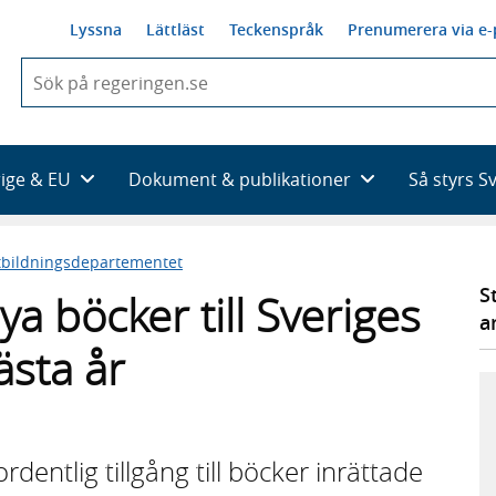
Lyssna
Lättläst
Teckenspråk
Prenumerera via e-
När
du
börjar
skriva
så
rige & EU
Dokument & publikationer
Så styrs S
framträder
en
lista
tbildningsdepartementet
med
sökförslag
S
ya böcker till Sveriges
a
ästa år
rdentlig tillgång till böcker inrättade