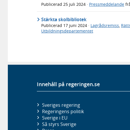
Publicerad
25 juli 2024
·
Pressmeddelande
fr
Stärkta skolbibliotek
Publicerad
17 juni 2024
·
Lagrådsremiss
,
Rätt
Utbildningsdepartementet
Innehåll på regeringen.se
Sveriges regering
Regeringens politik
Sverige i EU
Så styrs Sverige