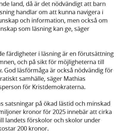
äsande land, då är det nödvändigt att barn
Läsning handlar om att kunna navigera i
 kunskap och information, men också om
enskap som läsning kan ge, säger
e färdigheter i läsning är en förutsättning
ämnen, och på sikt för möjligheterna till
iv. God läsförmåga är också nödvändig för
kratiskt samhälle, säger Mathias
esperson för Kristdemokraterna.
ens satsningar på ökad lästid och minskad
 miljoner kronor för 2025 innebär att cirka
ill landets förskolor och skolor under
 kostar 200 kronor.