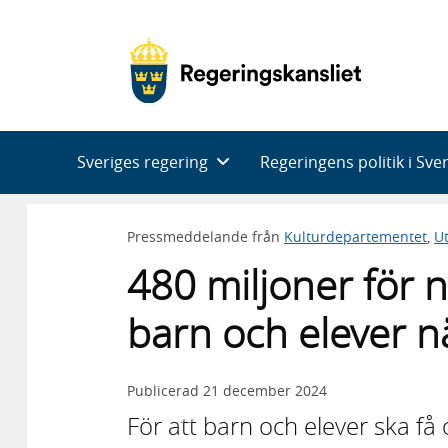
Huvudnavigering
Sveriges regering
Regeringens politik i Sve
Pressmeddelande från
Kulturdepartementet
,
U
480 miljoner för n
barn och elever n
Publicerad
21 december 2024
För att barn och elever ska få o