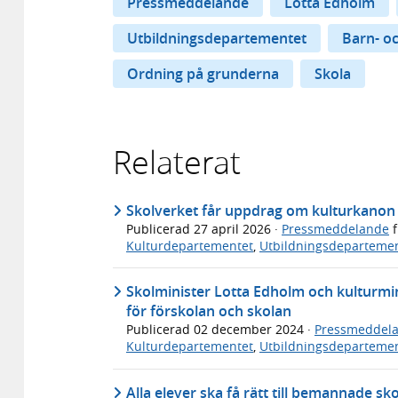
Pressmeddelande
Lotta Edholm
Utbildningsdepartementet
Barn- o
Ordning på grunderna
Skola
Relaterat
Skolverket får uppdrag om kulturkanon 
Publicerad
27 april 2026
·
Pressmeddelande
f
Kulturdepartementet
,
Utbildningsdeparteme
Skolminister Lotta Edholm och kulturminis
för förskolan och skolan
Publicerad
02 december 2024
·
Pressmeddel
Kulturdepartementet
,
Utbildningsdeparteme
Alla elever ska få rätt till bemannade sko