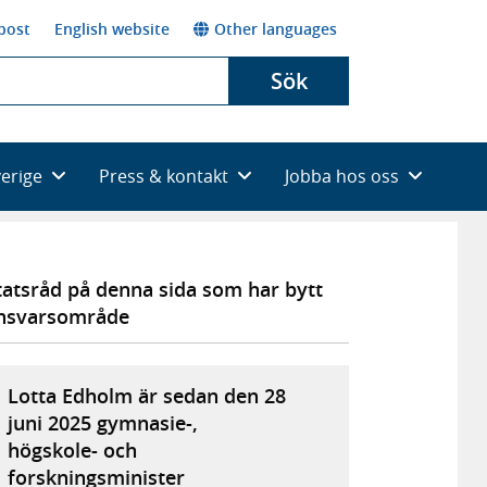
post
English website
Other languages
Sök
verige
Press & kontakt
Jobba hos oss
tatsråd på denna sida som har bytt
nsvarsområde
Lotta Edholm är sedan den 28
juni 2025 gymnasie-,
högskole- och
forskningsminister