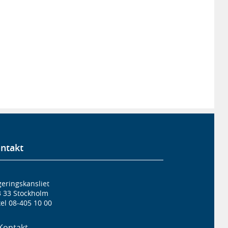
ntakt
eringskansliet
3 33 Stockholm
el 08-405 10 00
Kontakt