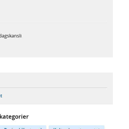
dagskansli
ebbplats,
ern webbplats,
 ny flik, extern webbplats,
- öppnar din e-postklient,
t
kategorier