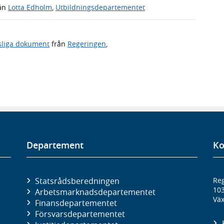
ån
Lotta Edholm
,
Utbildningsdepartementet
sliga dokument
från
Regeringen
,
Departement
Ko
Statsrådsberedningen
Reg
10
Arbetsmarknads­departementet
Väx
Finans­departementet
Försvars­departementet