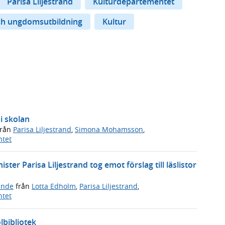
Parisa Liljestrand
Kulturdepartementet
ch ungdomsutbildning
Kultur
i skolan
rån
Parisa Liljestrand
,
Simona Mohamsson
,
ntet
ter Parisa Liljestrand tog emot förslag till läslistor
ande
från
Lotta Edholm
,
Parisa Liljestrand
,
ntet
lbibliotek