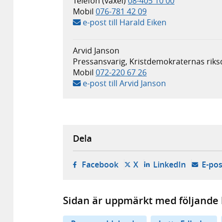
Telefon (växel)
08-405 10 00
Mobil
076-781 42 09
e-post till Harald Eiken
Arvid Janson
Pressansvarig, Kristdemokraternas riks
Mobil
072-220 67 26
e-post till Arvid Janson
Dela
- öppnas i ny flik, extern w
- öppnas i ny flik, ext
- öppnas i
Facebook
X
LinkedIn
E-pos
Sidan är uppmärkt med följande 