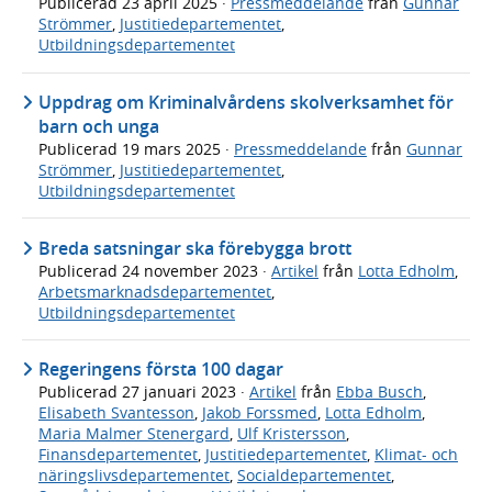
Publicerad
23 april 2025
·
Pressmeddelande
från
Gunnar
Strömmer
,
Justitiedepartementet
,
Utbildningsdepartementet
Uppdrag om Kriminalvårdens skolverksamhet för
barn och unga
Publicerad
19 mars 2025
·
Pressmeddelande
från
Gunnar
Strömmer
,
Justitiedepartementet
,
Utbildningsdepartementet
Breda satsningar ska förebygga brott
Publicerad
24 november 2023
·
Artikel
från
Lotta Edholm
,
Arbetsmarknadsdepartementet
,
Utbildningsdepartementet
Regeringens första 100 dagar
Publicerad
27 januari 2023
·
Artikel
från
Ebba Busch
,
Elisabeth Svantesson
,
Jakob Forssmed
,
Lotta Edholm
,
Maria Malmer Stenergard
,
Ulf Kristersson
,
Finansdepartementet
,
Justitiedepartementet
,
Klimat- och
näringslivsdepartementet
,
Socialdepartementet
,