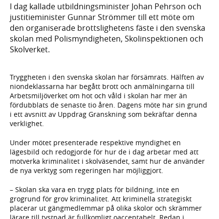
I dag kallade utbildningsminister Johan Pehrson och
justitieminister Gunnar Strömmer till ett möte om
den organiserade brottslighetens fäste i den svenska
skolan med Polismyndigheten, Skolinspektionen och
Skolverket.
Tryggheten i den svenska skolan har försämrats. Hälften av
niondeklassarna har begått brott och anmälningarna till
Arbetsmiljöverket om hot och våld i skolan har mer än
fördubblats de senaste tio åren. Dagens möte har sin grund
i ett avsnitt av Uppdrag Granskning som bekräftar denna
verklighet.
Under mötet presenterade respektive myndighet en
lägesbild och redogjorde för hur de i dag arbetar med att
motverka kriminalitet i skolväsendet, samt hur de använder
de nya verktyg som regeringen har möjliggjort.
– Skolan ska vara en trygg plats för bildning, inte en
grogrund för grov kriminalitet. Att kriminella strategiskt
placerar ut gängmedlemmar på olika skolor och skrämmer
lärare till tystnad är fullkomligt oacceptabelt. Redan i