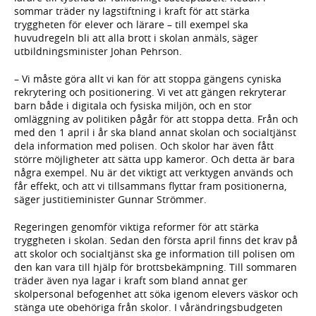
sommar träder ny lagstiftning i kraft för att stärka
tryggheten för elever och lärare – till exempel ska
huvudregeln bli att alla brott i skolan anmäls, säger
utbildningsminister Johan Pehrson.
– Vi måste göra allt vi kan för att stoppa gängens cyniska
rekrytering och positionering. Vi vet att gängen rekryterar
barn både i digitala och fysiska miljön, och en stor
omläggning av politiken pågår för att stoppa detta. Från och
med den 1 april i år ska bland annat skolan och socialtjänst
dela information med polisen. Och skolor har även fått
större möjligheter att sätta upp kameror. Och detta är bara
några exempel. Nu är det viktigt att verktygen används och
får effekt, och att vi tillsammans flyttar fram positionerna,
säger justitieminister Gunnar Strömmer.
Regeringen genomför viktiga reformer för att stärka
tryggheten i skolan. Sedan den första april finns det krav på
att skolor och socialtjänst ska ge information till polisen om
den kan vara till hjälp för brottsbekämpning. Till sommaren
träder även nya lagar i kraft som bland annat ger
skolpersonal befogenhet att söka igenom elevers väskor och
stänga ute obehöriga från skolor. I vårändringsbudgeten