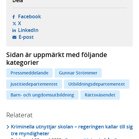
Dela
- öppnas i ny flik, extern webbplats,
Facebook
- öppnas i ny flik, extern webbplats,
X
- öppnas i ny flik, extern webbplats,
LinkedIn
- öppnar din e-postklient,
E-post
Sidan är uppmärkt med följande
kategorier
Pressmeddelande
Gunnar Strömmer
Justitiedepartementet
Utbildningsdepartementet
Barn- och ungdomsutbildning
Rättsväsendet
Relaterat
Kriminella utnyttjar skolan – regeringen kallar till sig
tre myndigheter