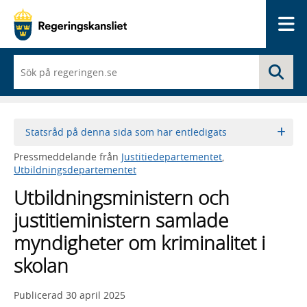
Me
När
Sö
du
börjar
skriva
så
framträder
Statsråd på denna sida som har entledigats
en
lista
Pressmeddelande från
Justitiedepartementet
,
med
Utbildningsdepartementet
sökförslag
Utbildningsministern och
justitieministern samlade
myndigheter om kriminalitet i
skolan
Publicerad
30 april 2025