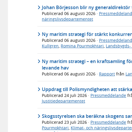
Johan Börjesson blir ny generaldirektö
Publicerad
06 augusti 2026
·
Pressmeddelan
näringslivsdepartementet
Ny maritim strategi för stärkt konkurre
Publicerad
06 augusti 2026
·
Pressmeddelan
Kullgren
,
Romina Pourmokhtari
,
Landsbygds- 
Ny maritim strategi – en kraftsamling för
levande hav
Publicerad
06 augusti 2026
·
Rapport
från
Lan
Uppdrag till Polismyndigheten att stärk
Publicerad
24 juli 2026
·
Pressmeddelande
fr
Justitiedepartementet
Skogsstyrelsen ska beräkna skogens sa
Publicerad
23 juli 2026
·
Pressmeddelande
fr
Pourmokhtari
,
Klimat- och näringslivsdepart