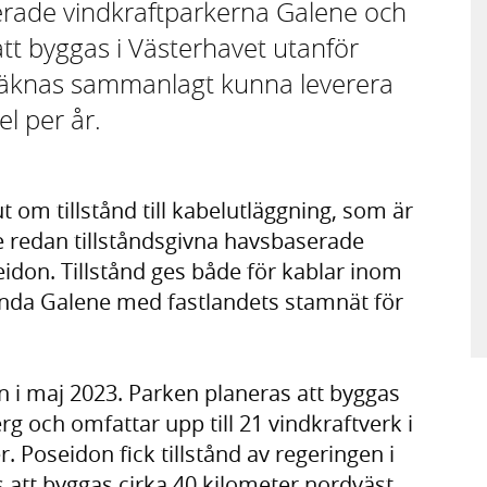
serade vindkraftparkerna Galene och
tt byggas i Västerhavet utanför
eräknas sammanlagt kunna leverera
el per år.
t om tillstånd till kabelutläggning, som är
de redan tillståndsgivna havsbaserade
idon. Tillstånd ges både för kablar inom
inda Galene med fastlandets stamnät för
en i maj 2023. Parken planeras att byggas
g och omfattar upp till 21 vindkraftverk i
 Poseidon fick tillstånd av regeringen i
att byggas cirka 40 kilometer nordväst