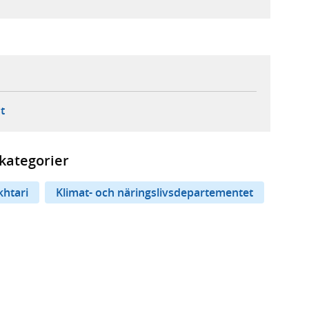
ebbplats,
ern webbplats,
 ny flik, extern webbplats,
- öppnar din e-postklient,
t
kategorier
htari
Klimat- och näringslivsdepartementet