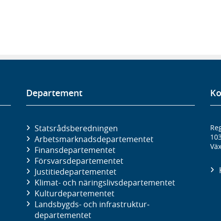
Departement
Ko
Statsrådsberedningen
Reg
10
Arbetsmarknads­departementet
Väx
Finans­departementet
Försvars­departementet
Justitie­departementet
Klimat- och näringslivs­departementet
Kultur­departementet
Landsbygds- och infrastruktur­
departementet