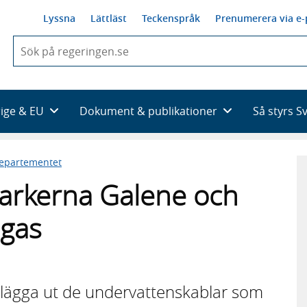
Lyssna
Lättläst
Teckenspråk
Prenumerera via e-
När
du
börjar
skriva
så
rige & EU
Dokument & publikationer
Så styrs S
framträder
en
lista
departementet
med
sökförslag
arkerna Galene och
igas
att lägga ut de undervattenskablar som