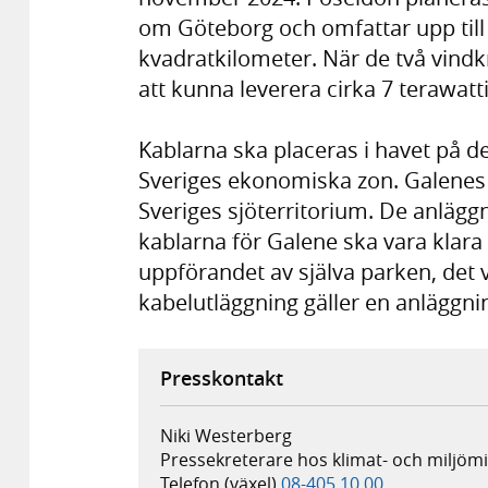
om Göteborg och omfattar upp till
kvadratkilometer. När de två vind
att kunna leverera cirka 7 terawatt
Kablarna ska placeras i havet på d
Sveriges ekonomiska zon. Galenes
Sveriges sjöterritorium. De anlägg
kablarna för Galene ska vara klar
uppförandet av själva parken, det v
kabelutläggning gäller en anläggni
Presskontakt
Niki Westerberg
Pressekreterare hos klimat- och miljö
Telefon (växel)
08-405 10 00