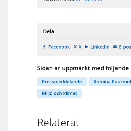
Dela
- öppnas i ny flik, extern w
- öppnas i ny flik, ext
- öppnas i
Facebook
X
LinkedIn
E-pos
Sidan är uppmärkt med följande 
Pressmeddelande
Romina Pourmok
Miljö och klimat
Relaterat