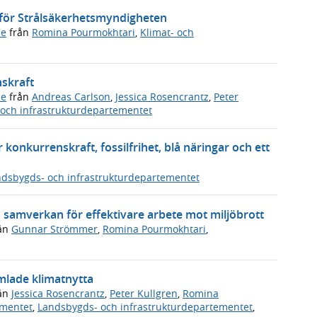
r för Strålsäkerhetsmyndigheten
de
från
Romina Pourmokhtari
,
Klimat- och
nskraft
de
från
Andreas Carlson
,
Jessica Rosencrantz
,
Peter
och infrastrukturdepartementet
 konkurrenskraft, fossilfrihet, blå näringar och ett
dsbygds- och infrastrukturdepartementet
a samverkan för effektivare arbete mot miljöbrott
ån
Gunnar Strömmer
,
Romina Pourmokhtari
,
mlade klimatnytta
ån
Jessica Rosencrantz
,
Peter Kullgren
,
Romina
ementet
,
Landsbygds- och infrastrukturdepartementet
,