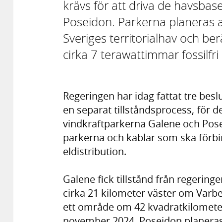
krävs för att driva de havsba
Poseidon. Parkerna planeras a
Sveriges territorialhav och b
cirka 7 terawattimmar fossilfri 
Regeringen har idag fattat tre beslu
en separat tillståndsprocess, för 
vindkraftparkerna Galene och Pose
parkerna och kablar som ska förb
eldistribution.
Galene fick tillstånd från regering
cirka 21 kilometer väster om Varber
ett område om 42 kvadratkilometer.
november 2024. Poseidon planeras 