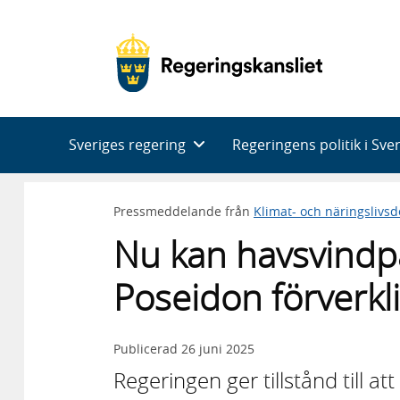
Huvudnavigering
Sveriges regering
Regeringens politik i Sve
Pressmeddelande från
Klimat- och näringslivs
Nu kan havsvindp
Poseidon förverkl
Publicerad
26 juni 2025
Regeringen ger tillstånd till 