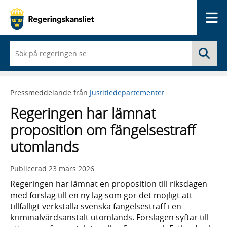
Me
När
Sö
du
börjar
skriva
så
Pressmeddelande från
Justitiedepartementet
framträder
en
Regeringen har lämnat
lista
med
proposition om fängelsestraff
sökförslag
utomlands
Publicerad
23 mars 2026
Regeringen har lämnat en proposition till riksdagen
med förslag till en ny lag som gör det möjligt att
tillfälligt verkställa svenska fängelsestraff i en
kriminalvårdsanstalt utomlands. Förslagen syftar till