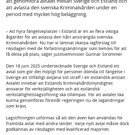
att genomföra avtalet mellan Sverige och Estland och
att avlasta den svenska Kriminalvården under en
period med mycket hög beläggning.
– Att hyra fängelseplatser i Estland är en av flera viktiga
åtgärder för att avlasta den hårt ansträngda svenska
Kriminalvården. Nu har vi lämnat skarpa lagförslag till
riksdagen med de författningsändringar som behövs för att
få detta på plats, säger justitieminister Gunnar Strömmer.
Den 18 juni 2025 undertecknade Sverige och Estland ett
avtal som gör det möjligt för personer dömda till fängelse i
Sverige att tillfälligt avtjäna sitt straff i en estländsk anstalt.
Avtalet innebär att Estlands kriminalvårdsmyndighet
ansvarar för verkställigheten och att estländsk
verkställighetslagstiftning ska tillämpas. För att avtalet ska
kunna genomföras föreslår regeringen nu de lagändringar
som krävs.
Lagstiftningen utformas så att den även kan användas för
framtida avtal med andra länder. Varje nytt avtal måste dock
godkännas av riksdagen med kvalificerad majoritet.