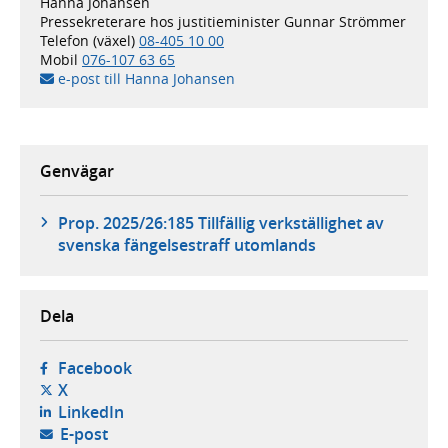
Hanna Johansen
Pressekreterare hos justitieminister Gunnar Strömmer
Telefon (växel)
08-405 10 00
Mobil
076-107 63 65
e-post till Hanna Johansen
Genvägar
Prop. 2025/26:185 Tillfällig verkställighet av
svenska fängelsestraff utomlands
Dela
- öppnas i ny flik, extern webbplats,
Facebook
- öppnas i ny flik, extern webbplats,
X
- öppnas i ny flik, extern webbplats,
LinkedIn
- öppnar din e-postklient,
E-post