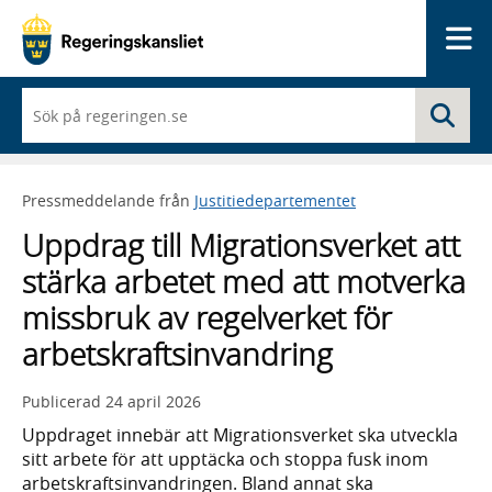
Me
När
Sö
du
börjar
skriva
så
Pressmeddelande från
Justitiedepartementet
framträder
en
Uppdrag till Migrationsverket att
lista
med
stärka arbetet med att motverka
sökförslag
missbruk av regelverket för
arbetskraftsinvandring
Publicerad
24 april 2026
Uppdraget innebär att Migrationsverket ska utveckla
sitt arbete för att upptäcka och stoppa fusk inom
arbetskraftsinvandringen. Bland annat ska