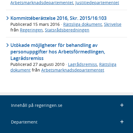
Arbetsmarknadsdepartementet
,
Justitiedepartementet
Kommittéberättelse 2016, Skr. 2015/16:103
Publicerad
15 mars 2016
·
Rättsliga dokument
,
Skrivelse
från
Regeringen
,
Statsrådsberedningen
Utökade möjligheter för behandling av
personuppgifter hos Arbetsförmedlingen,
Lagrådsremiss
Publicerad
27 augusti 2010
·
Lagrådsremiss
,
Rättsliga
dokument
från
Arbetsmarknadsdepartementet
Innehåll på regeringen.se
Departement