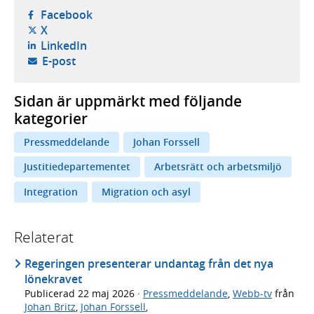
- öppnas i ny flik, extern webbplats,
Facebook
- öppnas i ny flik, extern webbplats,
X
- öppnas i ny flik, extern webbplats,
LinkedIn
- öppnar din e-postklient,
E-post
Sidan är uppmärkt med följande
kategorier
Pressmeddelande
Johan Forssell
Justitiedepartementet
Arbetsrätt och arbetsmiljö
Integration
Migration och asyl
Relaterat
Regeringen presenterar undantag från det nya
lönekravet
Publicerad
22 maj 2026
·
Pressmeddelande
,
Webb-tv
från
Johan Britz
,
Johan Forssell
,