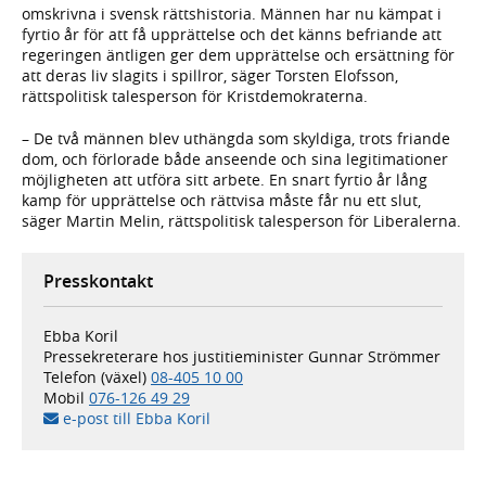
omskrivna i svensk rättshistoria. Männen har nu kämpat i
fyrtio år för att få upprättelse och det känns befriande att
regeringen äntligen ger dem upprättelse och ersättning för
att deras liv slagits i spillror, säger Torsten Elofsson,
rättspolitisk talesperson för Kristdemokraterna.
– De två männen blev uthängda som skyldiga, trots friande
dom, och förlorade både anseende och sina legitimationer
möjligheten att utföra sitt arbete. En snart fyrtio år lång
kamp för upprättelse och rättvisa måste får nu ett slut,
säger Martin Melin, rättspolitisk talesperson för Liberalerna.
Presskontakt
Ebba Koril
Pressekreterare hos justitieminister Gunnar Strömmer
Telefon (växel)
08-405 10 00
Mobil
076-126 49 29
e-post till Ebba Koril