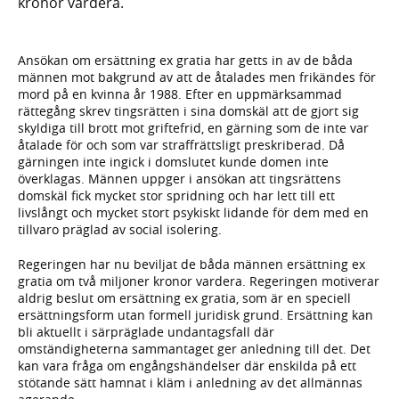
kronor vardera.
Ansökan om ersättning ex gratia har getts in av de båda
männen mot bakgrund av att de åtalades men frikändes för
mord på en kvinna år 1988. Efter en uppmärksammad
rättegång skrev tingsrätten i sina domskäl att de gjort sig
skyldiga till brott mot griftefrid, en gärning som de inte var
åtalade för och som var straffrättsligt preskriberad. Då
gärningen inte ingick i domslutet kunde domen inte
överklagas. Männen uppger i ansökan att tingsrättens
domskäl fick mycket stor spridning och har lett till ett
livslångt och mycket stort psykiskt lidande för dem med en
tillvaro präglad av social isolering.
Regeringen har nu beviljat de båda männen ersättning ex
gratia om två miljoner kronor vardera. Regeringen motiverar
aldrig beslut om ersättning ex gratia, som är en speciell
ersättningsform utan formell juridisk grund. Ersättning kan
bli aktuellt i särpräglade undantagsfall där
omständigheterna sammantaget ger anledning till det. Det
kan vara fråga om engångshändelser där enskilda på ett
stötande sätt hamnat i kläm i anledning av det allmännas