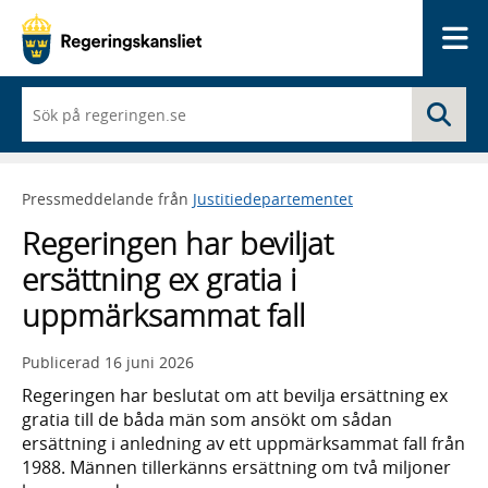
Me
När
Sö
du
börjar
skriva
så
Pressmeddelande från
Justitiedepartementet
framträder
en
Regeringen har beviljat
lista
med
ersättning ex gratia i
sökförslag
uppmärksammat fall
Publicerad
16 juni 2026
Regeringen har beslutat om att bevilja ersättning ex
gratia till de båda män som ansökt om sådan
ersättning i anledning av ett uppmärksammat fall från
1988. Männen tillerkänns ersättning om två miljoner