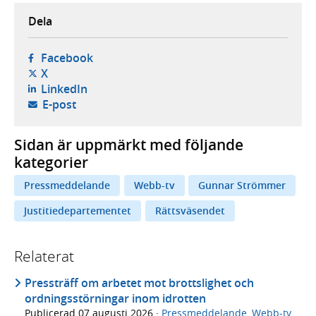
Dela
- öppnas i ny flik, extern webbplats,
Facebook
- öppnas i ny flik, extern webbplats,
X
- öppnas i ny flik, extern webbplats,
LinkedIn
- öppnar din e-postklient,
E-post
Sidan är uppmärkt med följande
kategorier
Pressmeddelande
Webb-tv
Gunnar Strömmer
Justitiedepartementet
Rättsväsendet
Relaterat
Pressträff om arbetet mot brottslighet och
ordningsstörningar inom idrotten
Publicerad
07 augusti 2026
·
Pressmeddelande
,
Webb-tv