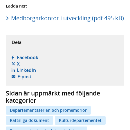
Ladda ner:
Medborgarkontor i utveckling (pdf 495 kB)
Dela
- öppnas i ny flik, extern webbplats,
Facebook
- öppnas i ny flik, extern webbplats,
X
- öppnas i ny flik, extern webbplats,
LinkedIn
- öppnar din e-postklient,
E-post
Sidan är uppmärkt med följande
kategorier
Departementsserien och promemorior
Rättsliga dokument
Kulturdepartementet