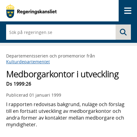
Me
När
Sö
du
börjar
skriva
så
Departementsserien och promemorior från
framträder
Kulturdepartementet
en
lista
Medborgarkontor i utveckling
med
sökförslag
Ds 1999:26
Publicerad
01 januari 1999
I rapporten redovisas bakgrund, nuläge och förslag
till en fortsatt utveckling av medborgarkontor och
andra former av kontakter mellan medborgare och
myndigheter.