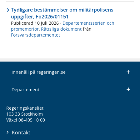
Tydligare bestämmelser om militärpolisens
uppgifter, Fö2026/01151
Publicerad
10 juli 2026
·
Departementsserien och
promemorior
,
Rättsliga dokument
från
Försvarsdepartementet
Innehåll på regeringen.se
Departement
Regeringskansliet
103 33 Stockholm
Växel 08-405 10 00
Kontakt