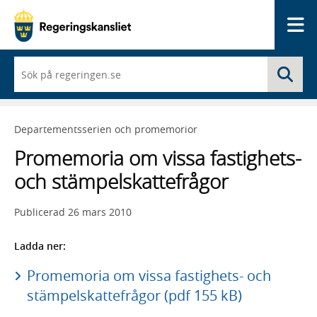
Me
När
Sö
du
börjar
skriva
så
Departementsserien och promemorior
framträder
en
Promemoria om vissa fastighets-
lista
med
och stämpelskattefrågor
sökförslag
Publicerad
26 mars 2010
Ladda ner:
Promemoria om vissa fastighets- och
stämpelskattefrågor (pdf 155 kB)