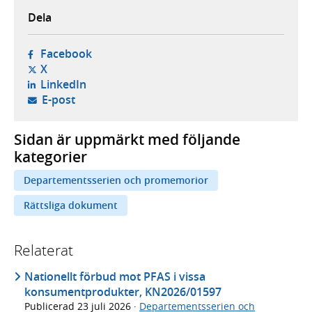
Dela
- öppnas i ny flik, extern webbplats,
Facebook
- öppnas i ny flik, extern webbplats,
X
- öppnas i ny flik, extern webbplats,
LinkedIn
- öppnar din e-postklient,
E-post
Sidan är uppmärkt med följande
kategorier
Departementsserien och promemorior
Rättsliga dokument
Relaterat
Nationellt förbud mot PFAS i vissa
konsumentprodukter, KN2026/01597
Publicerad
23 juli 2026
·
Departementsserien och