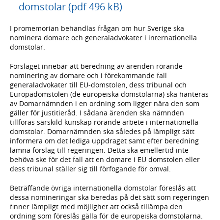
domstolar (pdf 496 kB)
I promemorian behandlas frågan om hur Sverige ska
nominera domare och generaladvokater i internationella
domstolar.
Förslaget innebär att beredning av ärenden rörande
nominering av domare och i förekommande fall
generaladvokater till EU-domstolen, dess tribunal och
Europadomstolen (de europeiska domstolarna) ska hanteras
av Domarnämnden i en ordning som ligger nära den som
gäller för justitieråd. I sådana ärenden ska nämnden
tillföras särskild kunskap rörande arbete i internationella
domstolar. Domarnämnden ska således på lämpligt sätt
informera om det lediga uppdraget samt efter beredning
lämna förslag till regeringen. Detta ska emellertid inte
behöva ske för det fall att en domare i EU domstolen eller
dess tribunal ställer sig till förfogande för omval.
Beträffande övriga internationella domstolar föreslås att
dessa nomineringar ska beredas på det sätt som regeringen
finner lämpligt med möjlighet att också tillämpa den
ordning som föreslås gälla för de europeiska domstolarna.