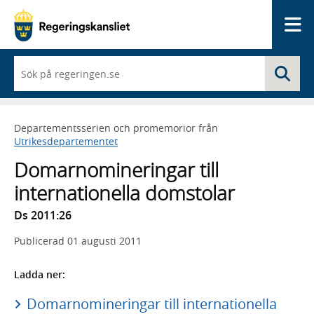
Me
När
Sö
du
börjar
skriva
så
Departementsserien och promemorior från
framträder
Utrikesdepartementet
en
lista
Domarnomineringar till
med
sökförslag
internationella domstolar
Ds 2011:26
Publicerad
01 augusti 2011
Ladda ner:
Domarnomineringar till internationella