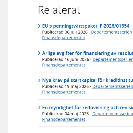
Relaterat
EU:s penningtvättspaket, Fi2026/01654
Publicerad
06 juli 2026
·
Departementsserien
Finansdepartementet
Årliga avgifter för finansiering av resol
Publicerad
16 juni 2026
·
Departementsserie
Finansdepartementet
Nya krav på startkapital för kreditinstit
Publicerad
19 maj 2026
·
Departementsserie
Finansdepartementet
En myndighet för redovisning och revisi
Publicerad
04 maj 2026
·
Departementsserie
Finansdepartementet