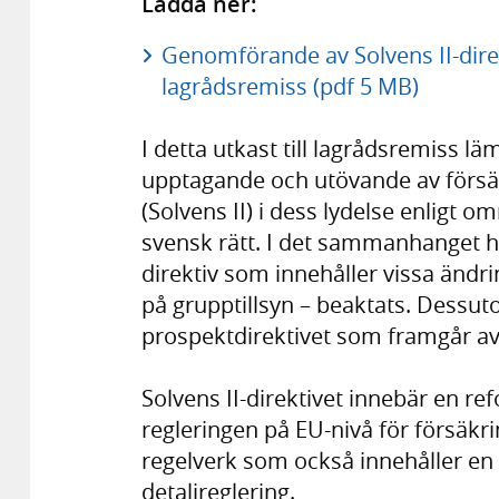
Ladda ner:
Genomförande av Solvens II-direk
lagrådsremiss (pdf 5 MB)
I detta utkast till lagrådsremiss l
upptagande och utövande av försä
(Solvens II) i dess lydelse enligt o
svensk rätt. I det sammanhanget har
direktiv som innehåller vissa ändr
på grupptillsyn – beaktats. Dessut
prospektdirektivet som framgår av
Solvens II-direktivet innebär en r
regleringen på EU-nivå för försäkri
regelverk som också innehåller e
detaljreglering.