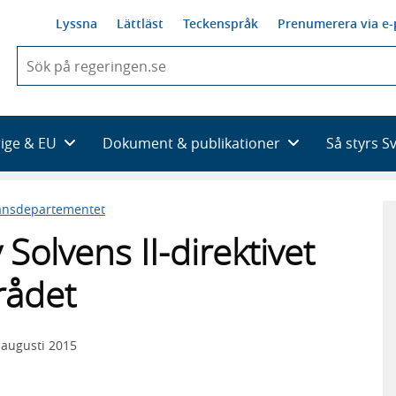
Lyssna
Lättläst
Teckenspråk
Prenumerera via e-
När
du
börjar
skriva
så
rige & EU
Dokument & publikationer
Så styrs S
framträder
en
lista
ansdepartementet
med
sökförslag
olvens II-direktivet
rådet
 augusti 2015