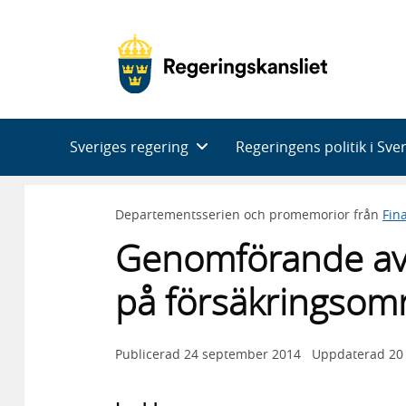
Huvudnavigering
Sveriges regering
Regeringens politik i Sve
Departementsserien och promemorior från
Fin
Genomförande av S
på försäkringsom
Publicerad
24 september 2014
Uppdaterad
20