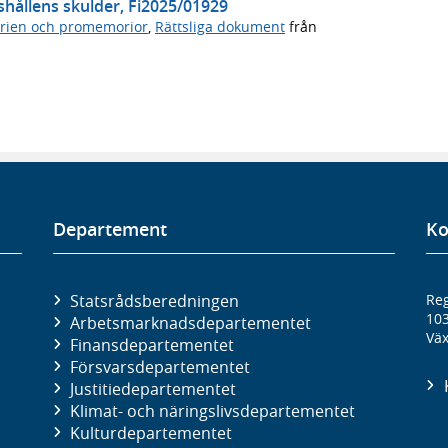
shållens skulder, Fi2025/01929
rien och promemorior
,
Rättsliga dokument
från
Departement
Ko
Statsrådsberedningen
Reg
10
Arbetsmarknads­departementet
Väx
Finans­departementet
Försvars­departementet
Justitie­departementet
Klimat- och näringslivs­departementet
Kultur­departementet