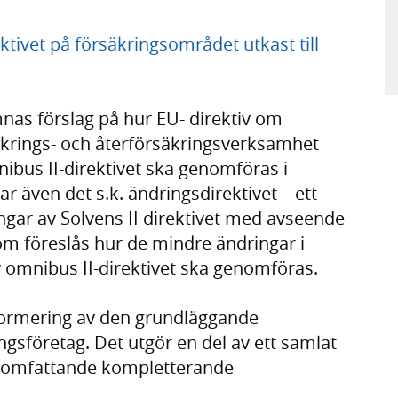
tivet på försäkringsområdet utkast till
ämnas förslag på hur EU- direktiv om
krings- och återförsäkringsverksamhet
mnibus II-direktivet ska genomföras i
 även det s.k. ändringsdirektivet – ett
ingar av Solvens II direktivet med avseende
om föreslås hur de mindre ändringar i
 omnibus II-direktivet ska genomföras.
eformering av den grundläggande
ngsföretag. Det utgör en del av ett samlat
n omfattande kompletterande