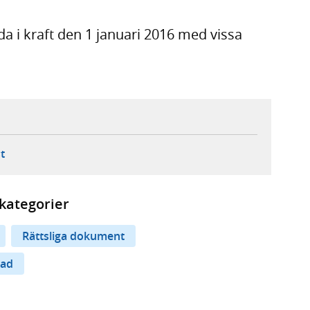
da i kraft den 1 januari 2016 med vissa
ebbplats,
ern webbplats,
 ny flik, extern webbplats,
- öppnar din e-postklient,
t
kategorier
Rättsliga dokument
nad