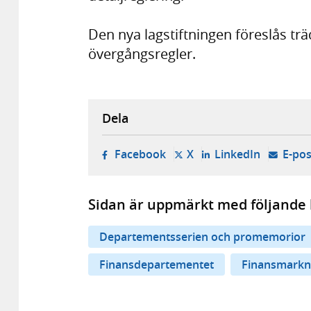
Den nya lagstiftningen föreslås trä
övergångsregler.
Dela
- öppnas i ny flik, extern w
- öppnas i ny flik, ext
- öppnas i
Facebook
X
LinkedIn
E-pos
Sidan är uppmärkt med följande 
Departementsserien och promemorior
Finansdepartementet
Finansmark