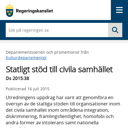
Me
När
Sö
du
börjar
skriva
så
Departementsserien och promemorior från
framträder
Kulturdepartementet
en
lista
Statligt stöd till civila samhället
med
sökförslag
Ds 2015:38
Publicerad
16 juli 2015
Utredningens uppdrag har varit att genomföra en
översyn av de statliga stöden till organisationer inom
det civila samhället inom områdena integration,
diskriminering, främlingsfientlighet, homofobi och
andra former av intolerans samt nationella