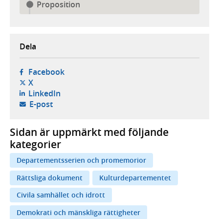
Proposition
Dela
- öppnas i ny flik, extern webbplats,
Facebook
- öppnas i ny flik, extern webbplats,
X
- öppnas i ny flik, extern webbplats,
LinkedIn
- öppnar din e-postklient,
E-post
Sidan är uppmärkt med följande
kategorier
Departementsserien och promemorior
Rättsliga dokument
Kulturdepartementet
Civila samhället och idrott
Demokrati och mänskliga rättigheter