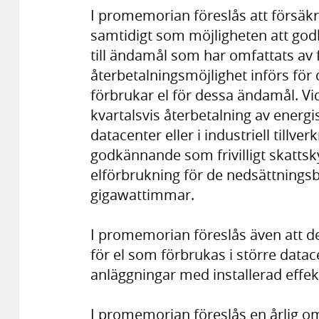
I promemorian föreslås att försäkr
samtidigt som möjligheten att godk
till ändamål som har omfattats av
återbetalningsmöjlighet införs för
förbrukar el för dessa ändamål. Vi
kvartalsvis återbetalning av energi
datacenter eller i industriell tillv
godkännande som frivilligt skattskyl
elförbrukning för de nedsättning
gigawattimmar.
I promemorian föreslås även att de
för el som förbrukas i större datac
anläggningar med installerad effe
I promemorian föreslås en årlig o