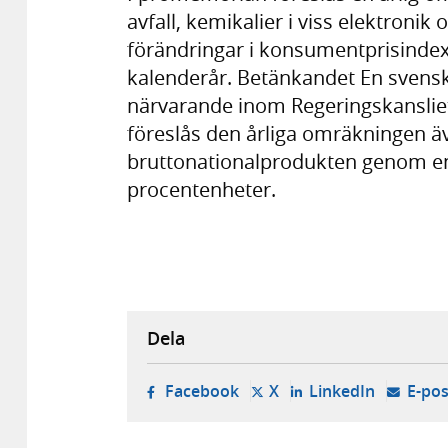
avfall, kemikalier i viss elektronik
förändringar i konsumentprisindex
kalenderår. Betänkandet En svensk
närvarande inom Regeringskansliet
föreslås den årliga omräkningen ä
bruttonationalprodukten genom e
procentenheter.
Dela
- öppnas i ny flik, extern w
- öppnas i ny flik, ext
- öppnas i
Facebook
X
LinkedIn
E-pos