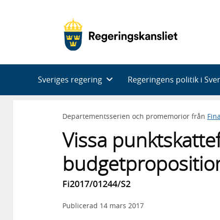
Huvudnavigering
Sveriges regering
Regeringens politik i Sve
Departementsserien och promemorior från
Fin
Vissa punktskattef
budgetpropositio
Fi2017/01244/S2
Publicerad
14 mars 2017