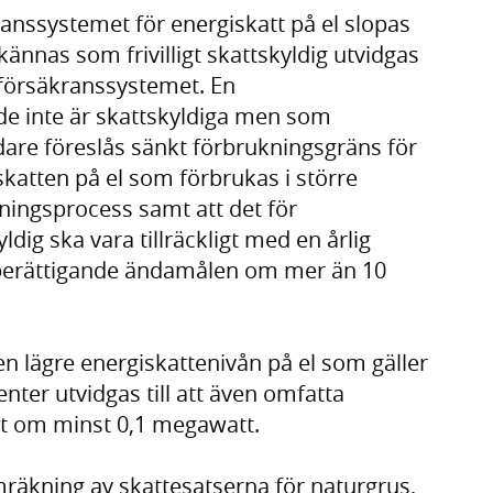
anssystemet för energiskatt på el slopas
ännas som frivilligt skattskyldig utvidgas
 försäkranssystemet. En
 de inte är skattskyldiga men som
dare föreslås sänkt förbrukningsgräns för
skatten på el som förbrukas i större
erkningsprocess samt att det för
dig ska vara tillräckligt med en årlig
sberättigande ändamålen om mer än 10
n lägre energiskattenivån på el som gäller
enter utvidgas till att även omfatta
kt om minst 0,1 megawatt.
mräkning av skattesatserna för naturgrus,