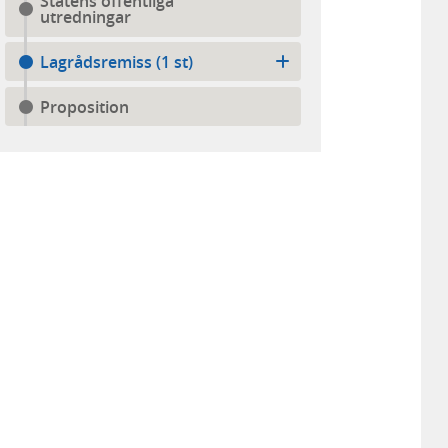
Statens offentliga
utredningar
Lagrådsremiss (1 st)
Proposition