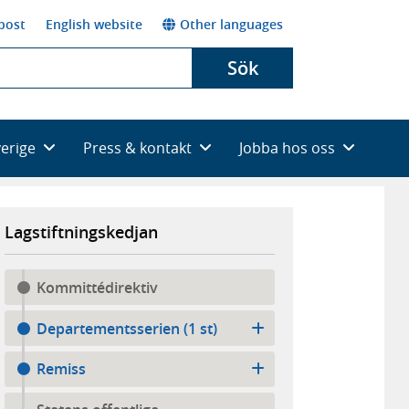
post
English website
Other languages
Sök
verige
Press & kontakt
Jobba hos oss
Lagstiftningskedjan
Kommittédirektiv
Departementsserien (1 st)
Remiss