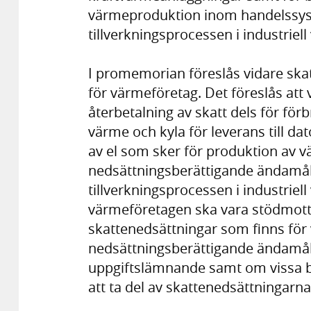
värmeproduktion inom handelssys
tillverkningsprocessen i industriel
I promemorian föreslås vidare skat
för värmeföretag. Det föreslås att 
återbetalning av skatt dels för förb
värme och kyla för leverans till dat
av el som sker för produktion av vä
nedsättningsberättigande ändamål, 
tillverkningsprocessen i industriel
värmeföretagen ska vara stödmottag
skattenedsättningar som finns för 
nedsättningsberättigande ändamål
uppgiftslämnande samt om vissa be
att ta del av skattenedsättningarna