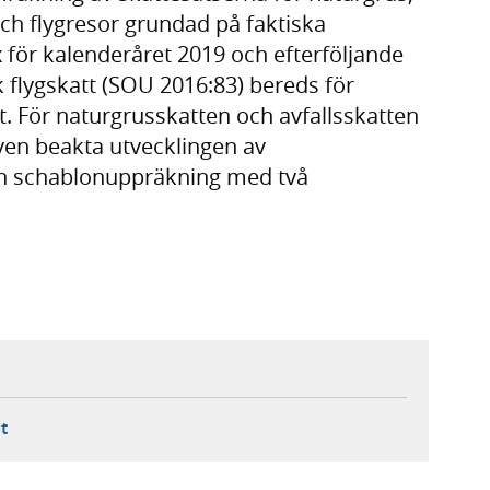
 och flygresor grundad på faktiska
 för kalenderåret 2019 och efterföljande
 flygskatt (SOU 2016:83) bereds för
. För naturgrusskatten och avfallsskatten
ven beakta utvecklingen av
n schablonuppräkning med två
ebbplats,
ern webbplats,
 ny flik, extern webbplats,
- öppnar din e-postklient,
t