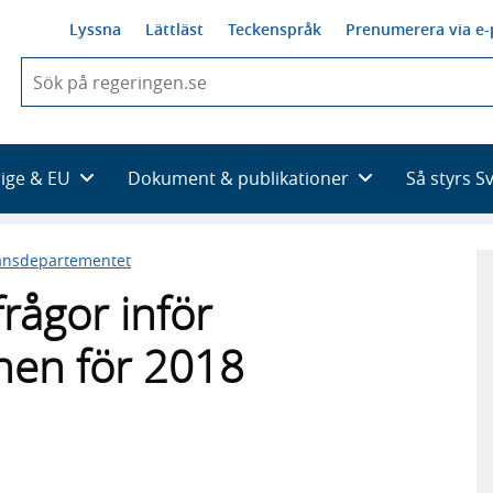
Lyssna
Lättläst
Teckenspråk
Prenumerera via e-
När
du
börjar
skriva
så
rige & EU
Dokument & publikationer
Så styrs S
framträder
en
lista
ansdepartementet
med
sökförslag
rågor inför
nen för 2018