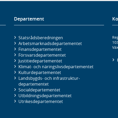
Departement
Ko
Statsrådsberedningen
Reg
10
Arbetsmarknads­departementet
Väx
Finans­departementet
Försvars­departementet
Justitie­departementet
Klimat- och näringslivs­departementet
Kultur­departementet
Landsbygds- och infrastruktur­
departementet
Social­departementet
Utbildnings­departementet
Utrikes­departementet