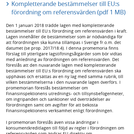
Kompletterande bestämmelser till EU:s
förordning om referensvärden (pdf 1 MB)
Den 1 januari 2018 trädde lagen med kompletterande
bestämmelser till EU:s förordning om referensvärden i kraft.
Lagen innehåller de bestämmelser som är nödvändiga för
att förordningen ska kunna tillämpas i Sverige fr.o.m. det
datumet (se prop. 2017/18:4). I denna promemoria finns
förslag till ytterligare lagstiftningsåtgärder som bör vidtas
med anledning av förordningen om referensvärden. Det
föreslås att den nuvarande lagen med kompletterande
bestämmelser till EU:s förordning om referensvärden ska
upphävas och ersättas av en ny lag med samma rubrik, till
vilken bestämmelserna i den nuvarande lagen överförs. I
promemorian föreslås bestämmelser om
Finansinspektionens utrednings- och tillsynsbefogenheter,
om ingripanden och sanktioner vid överträdelser av
förordningen samt om avgifter för att bekosta
Finansinspektionens verksamhet enligt förordningen.
I promemorian föreslås även vissa ändringar i
konsumentkreditlagen till följd av regler i förordningen om
referensvärden som ändrar EU-direktiv om