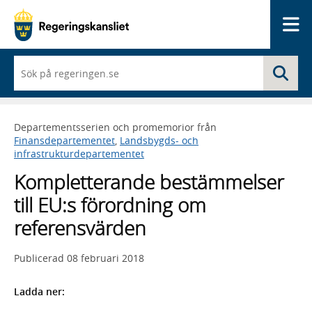
Me
När
Sö
du
börjar
skriva
så
Departementsserien och promemorior från
framträder
Finansdepartementet
,
Landsbygds- och
en
infrastrukturdepartementet
lista
med
Kompletterande bestämmelser
sökförslag
till EU:s förordning om
referensvärden
Publicerad
08 februari 2018
Ladda ner: