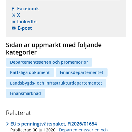
- öppnas i ny flik, extern webbplats,
Facebook
- öppnas i ny flik, extern webbplats,
X
- öppnas i ny flik, extern webbplats,
LinkedIn
- öppnar din e-postklient,
E-post
Sidan är uppmärkt med följande
kategorier
Departementsserien och promemorior
Rättsliga dokument
Finansdepartementet
Landsbygds- och infrastrukturdepartementet
Finansmarknad
Relaterat
EU:s penningtvättspaket, Fi2026/01654
Publicerad
06 juli 2026
·
Departementsserien och