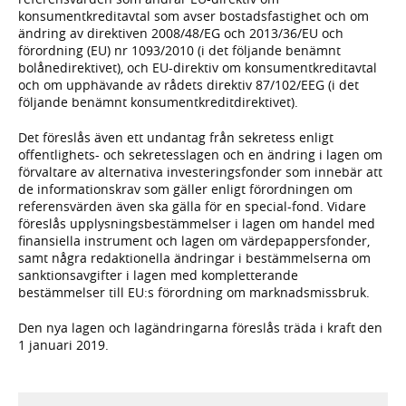
konsumentkreditavtal som avser bostadsfastighet och om
ändring av direktiven 2008/48/EG och 2013/36/EU och
förordning (EU) nr 1093/2010 (i det följande benämnt
bolånedirektivet), och EU-direktiv om konsumentkreditavtal
och om upphävande av rådets direktiv 87/102/EEG (i det
följande benämnt konsumentkreditdirektivet).
Det föreslås även ett undantag från sekretess enligt
offentlighets- och sekretesslagen och en ändring i lagen om
förvaltare av alternativa investeringsfonder som innebär att
de informationskrav som gäller enligt förordningen om
referensvärden även ska gälla för en special-fond. Vidare
föreslås upplysningsbestämmelser i lagen om handel med
finansiella instrument och lagen om värdepappersfonder,
samt några redaktionella ändringar i bestämmelserna om
sanktionsavgifter i lagen med kompletterande
bestämmelser till EU:s förordning om marknadsmissbruk.
Den nya lagen och lagändringarna föreslås träda i kraft den
1 januari 2019.