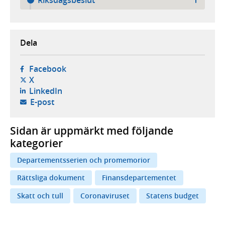
Dela
- öppnas i ny flik, extern webbplats,
Facebook
- öppnas i ny flik, extern webbplats,
X
- öppnas i ny flik, extern webbplats,
LinkedIn
- öppnar din e-postklient,
E-post
Sidan är uppmärkt med följande
kategorier
Departementsserien och promemorior
Rättsliga dokument
Finansdepartementet
Skatt och tull
Coronaviruset
Statens budget