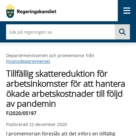
Me
När
Sö
du
börjar
skriva
så
Departementsserien och promemorior från
framträder
Finansdepartementet
en
lista
Tillfällig skattereduktion för
med
sökförslag
arbetsinkomster för att hantera
ökade arbetskostnader till följd
av pandemin
Fi2020/05197
Publicerad
22 december 2020
I promemorian föreslås att det införs en tillfällig