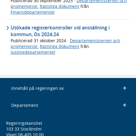
Publicerad
30 september 2025
·
Departementsserien och
promemorior
,
Rättsliga dokument
från
Finansdepartementet
Utökade registerkontroller vid anställning i
kommun, Ds 2024:24
Publicerad
31 oktober 2024
·
Departementsserien och
promemorior
,
Rättsliga dokument
från
Justitiedepartementet
Innehåll på regeringen.se
Departement
Regeringskansliet
103 33 Stockholm
Växel 08-405 10 00