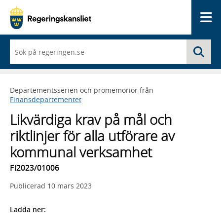
Me
När
Sö
du
börjar
skriva
så
Departementsserien och promemorior från
framträder
Finansdepartementet
en
lista
Likvärdiga krav på mål och
med
sökförslag
riktlinjer för alla utförare av
kommunal verksamhet
Fi2023/01006
Publicerad
10 mars 2023
Ladda ner: