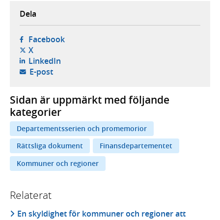
Dela
- öppnas i ny flik, extern webbplats,
Facebook
- öppnas i ny flik, extern webbplats,
X
- öppnas i ny flik, extern webbplats,
LinkedIn
- öppnar din e-postklient,
E-post
Sidan är uppmärkt med följande
kategorier
Departementsserien och promemorior
Rättsliga dokument
Finansdepartementet
Kommuner och regioner
Relaterat
En skyldighet för kommuner och regioner att