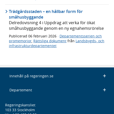
Trädgårdsstaden – en hållbar form för
småhusbyggande
Delredovisning 4 i Uppdrag att verka för ökat
småhusbyggande genom en ny egnahemsrörelse
Publicerad
06 februari 2026
·
Departementsserien och
promemorior
,
Rättsliga dokument
från
Landsbygds- och
infrastrukturdepartementet
Innehåll på regeringen.se
Departement
Regeringskansliet
103 33 Stockholm