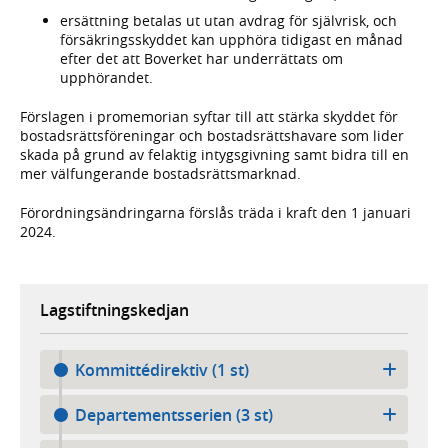
ersättning betalas ut utan avdrag för självrisk, och
försäkrings­skyddet kan upphöra tidigast en månad
efter det att Boverket har underrättats om
upphörandet.
Förslagen i promemorian syftar till att stärka skyddet för
bostads­rätts­föreningar och bostads­rätts­havare som lider
skada på grund av felaktig intygs­givning samt bidra till en
mer väl­fungerande bostads­rätts­marknad.
Förordningsändringarna förslås träda i kraft den 1 januari
2024.
Lagstiftningskedjan
Kommittédirektiv (1 st)
Departementsserien (3 st)