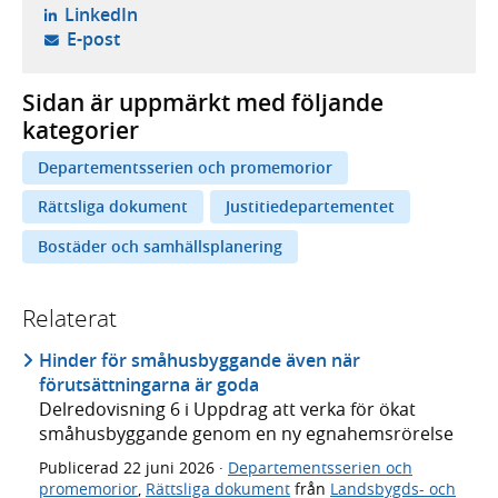
- öppnas i ny flik, extern webbplats,
LinkedIn
- öppnar din e-postklient,
E-post
Sidan är uppmärkt med följande
kategorier
Departementsserien och promemorior
Rättsliga dokument
Justitiedepartementet
Bostäder och samhällsplanering
Relaterat
Hinder för småhusbyggande även när
förutsättningarna är goda
Delredovisning 6 i Uppdrag att verka för ökat
småhusbyggande genom en ny egnahemsrörelse
Publicerad
22 juni 2026
·
Departementsserien och
promemorior
,
Rättsliga dokument
från
Landsbygds- och