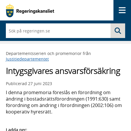
Me
När
Sö
du
börjar
skriva
så
Departementsserien och promemorior från
framträder
Justitiedepartementet
en
lista
Intygsgivares ansvarsförsäkring
med
sökförslag
Publicerad
27 juni 2023
I denna promemoria föreslås en förordning om
ändring i bostads­rätts­förord­ningen (1991:630) samt
förord­ning om ändring i förord­ningen (2002:106) om
kooperativ hyresrätt.
Ladda ner: