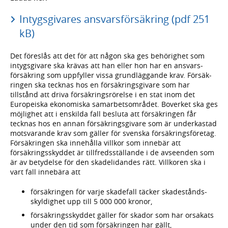
Intygsgivares ansvarsförsäkring (pdf 251
kB)
Det föreslås att det för att någon ska ges behörighet som
intygs­givare ska krävas att han eller hon har en ansvars­
försäkring som uppfyller vissa grund­läggande krav. Försäk­
ringen ska tecknas hos en försäk­rings­givare som har
tillstånd att driva försäk­rings­rörelse i en stat inom det
Europeiska ekono­miska samarbets­området. Boverket ska ges
möjlighet att i enskilda fall besluta att försäk­ringen får
tecknas hos en annan försäk­rings­givare som är under­kastad
motsvarande krav som gäller för svenska försäkrings­företag.
Försäkringen ska innehålla villkor som innebär att
försäkrings­skyddet är tillfreds­ställande i de avseenden som
är av betydelse för den skade­lidandes rätt. Villkoren ska i
vart fall innebära att
försäkringen för varje skadefall täcker skade­stånds­
skyldighet upp till 5 000 000 kronor,
försäkringsskyddet gäller för skador som har orsakats
under den tid som försäkringen har gällt,