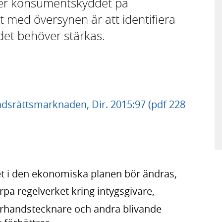
över konsumentskyddet på
 med översynen är att identifiera
t behöver stärkas.
dsrättsmarknaden, Dir. 2015:97 (pdf 228
llet i den ekonomiska planen bör ändras,
rpa regelverket kring intygsgivare,
förhandstecknare och andra blivande