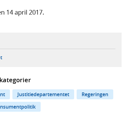
n 14 april 2017.
ebbplats,
ern webbplats,
 ny flik, extern webbplats,
- öppnar din e-postklient,
t
kategorier
nt
Justitiedepartementet
Regeringen
nsumentpolitik