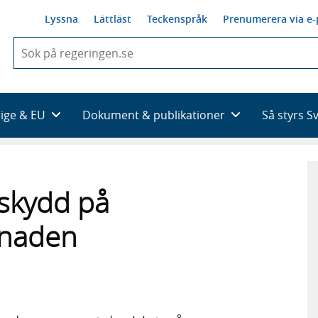
Lyssna
Lättläst
Teckenspråk
Prenumerera via e-
När
du
börjar
skriva
så
rige & EU
Dokument & publikationer
Så styrs S
framträder
en
lista
med
sökförslag
skydd på
knaden