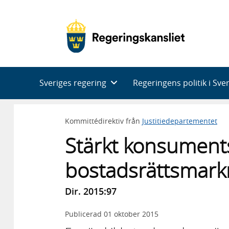
Huvudnavigering
Sveriges regering
Regeringens politik i Sve
Kommittédirektiv från
Justitiedepartementet
Stärkt konsument
bostadsrättsmar
Dir. 2015:97
Publicerad
01 oktober 2015