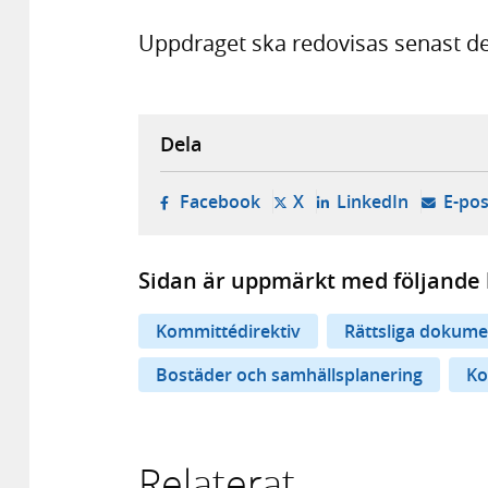
Uppdraget ska redovisas senast de
Dela
- öppnas i ny flik, extern w
- öppnas i ny flik, ext
- öppnas i
Facebook
X
LinkedIn
E-pos
Sidan är uppmärkt med följande 
Kommittédirektiv
Rättsliga dokume
Bostäder och samhällsplanering
Ko
Relaterat