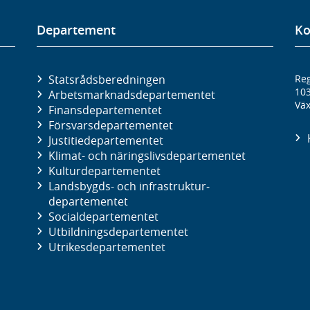
Departement
Ko
Statsrådsberedningen
Reg
10
Arbetsmarknads­departementet
Väx
Finans­departementet
Försvars­departementet
Justitie­departementet
Klimat- och näringslivs­departementet
Kultur­departementet
Landsbygds- och infrastruktur­
departementet
Social­departementet
Utbildnings­departementet
Utrikes­departementet