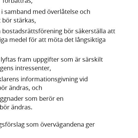
förbättras,
r i samband med överlåtelse och
 bör stärkas,
en bostadsrättsförening bör säkerställa att
iga medel för att möta det långsiktiga
lyftas fram uppgifter som är särskilt
ngens intressenter,
larens informationsgivning vid
bör ändras, och
byggnader som berör en
bör ändras.
ngsförslag som övervägandena ger