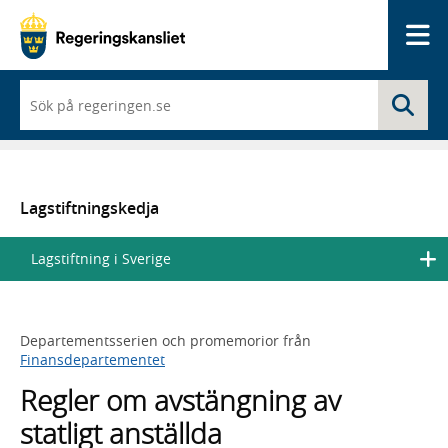
Me
När
Sö
du
börjar
skriva
så
framträder
en
Lagstiftningskedja
lista
med
Lagstiftning i Sverige
sökförslag
Departementsserien och promemorior från
Finansdepartementet
Regler om avstängning av
statligt anställda