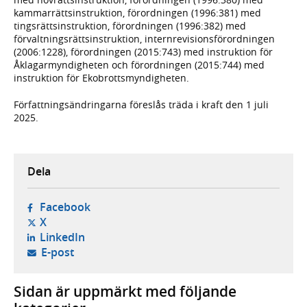
kammarrättsinstruktion, förordningen (1996:381) med
tingsrättsinstruktion, förordningen (1996:382) med
förvaltningsrättsinstruktion, internrevisionsförordningen
(2006:1228), förordningen (2015:743) med instruktion för
Åklagarmyndigheten och förordningen (2015:744) med
instruktion för Ekobrottsmyndigheten.
Författningsändringarna föreslås träda i kraft den 1 juli
2025.
Dela
- öppnas i ny flik, extern webbplats,
Facebook
- öppnas i ny flik, extern webbplats,
X
- öppnas i ny flik, extern webbplats,
LinkedIn
- öppnar din e-postklient,
E-post
Sidan är uppmärkt med följande