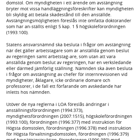
domstol. Om myndigheten i ett ärende om avstängning
bryter mot vissa handläggningsföreskrifter kan myndigheten
bli skyldig att betala skadestånd till den anställde.
Avstängningsmöjligheten föreslås inte omfatta doktorander
som har an-ställts enligt 5 kap. 1 § högskoleförordningen
(1993:100).
Statens ansvarsnämnd ska besluta i frågor om avstängning
när det gäller arbetstagare som är anställda genom beslut
av regeringen samt arbetstag-are, som utan att vara
anställda genom beslut av regeringen, har en verksledande
eller därmed jämförlig ställning. Nämnden ska även besluta
i frågor om avstängning av chefer för internrevisionen vid
myndigheter, åklagare, icke ordinarie domare och
professorer, i de fall ett förfarande om avskedande har
inletts hos nämnden.
Utöver de nya reglerna i LOA föreslås ändringar i
anställningsförordningen (1994:373),
myndighetsförordningen (2007:1515), högskoleförordningen
(1993:100), förordningen (1996:377) med instruktion för
Högsta domstolen, förordningen (1996:378) med instruktion
för Högsta förvaltningsdomstolen, förordningen (1996:379)
med hovrättsinstruktion, förordningen (1996:380) med