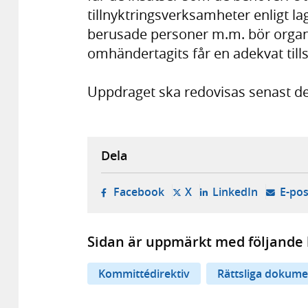
tillnyktringsverksamheter enligt 
berusade personer m.m. bör organi
omhändertagits får en adekvat til
Uppdraget ska redovisas senast d
Dela
- öppnas i ny flik, extern w
- öppnas i ny flik, ext
- öppnas i
Facebook
X
LinkedIn
E-pos
Sidan är uppmärkt med följande 
Kommittédirektiv
Rättsliga dokume