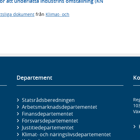
 för att underlätta industrins omställning (KN
ttsliga dokument
från
Klimat- och
Departement
Ko
Statsrådsberedningen
Reg
10
Arbetsmarknads­departementet
Väx
Finans­departementet
Försvars­departementet
Justitie­departementet
Klimat- och näringslivs­departementet