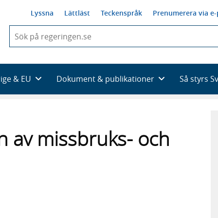
Lyssna
Lättläst
Teckenspråk
Prenumerera via e-
När
du
börjar
skriva
så
rige & EU
Dokument & publikationer
Så styrs S
framträder
en
lista
med
sökförslag
n av missbruks- och