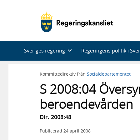
Huvudnavigering
Sveriges regering
Regeringens politik i Sve
Kommittédirektiv från
Socialdepartementet
S 2008:04 Översy
beroendevården
Dir. 2008:48
Publicerad
24 april 2008