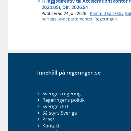
Tilläggsdirektiv till Accelerationskontor
2024:05), Dir. 2026.81
Publicerad
24 juli 2026
·
Kommittédirektiv
,
Rä
näringslivsdepartementet
,
Regeringen
Innehåll på regeringen.se
Sveriges regering
Regeringens politik
Sverige i EU
Så styrs Sverige
Press
Kontakt