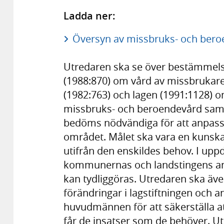
Ladda ner:
Översyn av missbruks- och beroe
Utredaren ska se över bestämmelser
(1988:870) om vård av missbrukare i
(1982:763) och lagen (1991:1128) o
missbruks- och beroendevård samt 
bedöms nödvändiga för att anpassa 
området. Målet ska vara en kuns
utifrån den enskildes behov. I uppdra
kommunernas och landstingens an
kan tydliggöras. Utredaren ska äv
förändringar i lagstiftningen och 
huvudmännen för att säkerställa a
får de insatser som de behöver. Ut