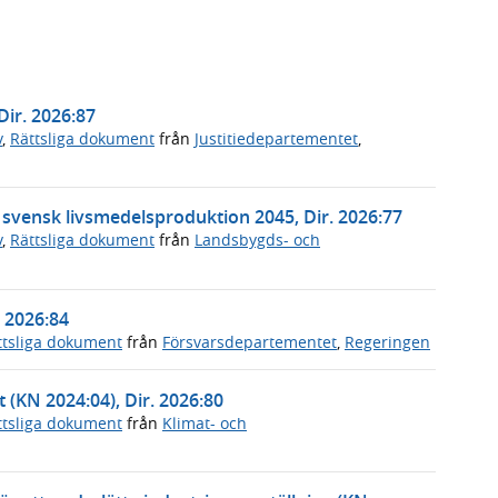
Dir. 2026:87
v
,
Rättsliga dokument
från
Justitiedepartementet
,
t svensk livsmedelsproduktion 2045, Dir. 2026:77
v
,
Rättsliga dokument
från
Landsbygds- och
. 2026:84
ttsliga dokument
från
Försvarsdepartementet
,
Regeringen
t (KN 2024:04), Dir. 2026:80
ttsliga dokument
från
Klimat- och