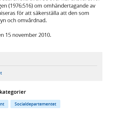
lagen (1976:516) om omhändertagande av
seras för att säkerställa att den som
lsyn och omvårdnad.
en 15 november 2010.
ebbplats,
ern webbplats,
 ny flik, extern webbplats,
- öppnar din e-postklient,
t
kategorier
nt
Socialdepartementet