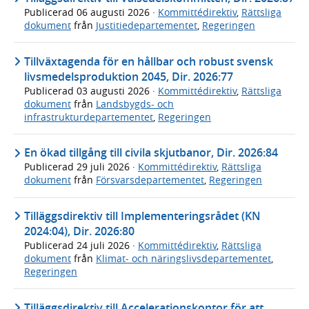
Publicerad
06 augusti 2026
·
Kommittédirektiv
,
Rättsliga
dokument
från
Justitiedepartementet
,
Regeringen
Tillväxtagenda för en hållbar och robust svensk
livsmedelsproduktion 2045, Dir. 2026:77
Publicerad
03 augusti 2026
·
Kommittédirektiv
,
Rättsliga
dokument
från
Landsbygds- och
infrastrukturdepartementet
,
Regeringen
En ökad tillgång till civila skjutbanor, Dir. 2026:84
Publicerad
29 juli 2026
·
Kommittédirektiv
,
Rättsliga
dokument
från
Försvarsdepartementet
,
Regeringen
Tilläggsdirektiv till Implementeringsrådet (KN
2024:04), Dir. 2026:80
Publicerad
24 juli 2026
·
Kommittédirektiv
,
Rättsliga
dokument
från
Klimat- och näringslivsdepartementet
,
Regeringen
Tilläggsdirektiv till Accelerationskontor för att