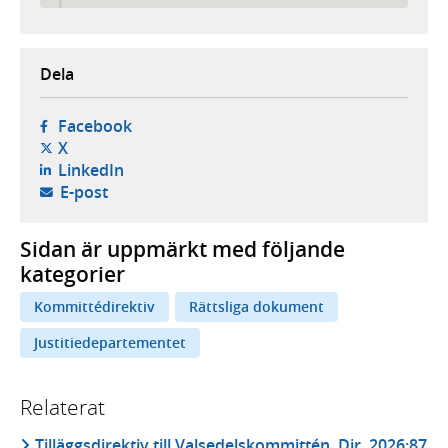
Dela
- öppnas i ny flik, extern webbplats,
Facebook
- öppnas i ny flik, extern webbplats,
X
- öppnas i ny flik, extern webbplats,
LinkedIn
- öppnar din e-postklient,
E-post
Sidan är uppmärkt med följande
kategorier
Kommittédirektiv
Rättsliga dokument
Justitiedepartementet
Relaterat
Tilläggsdirektiv till Valsedelskommittén, Dir. 2026:87