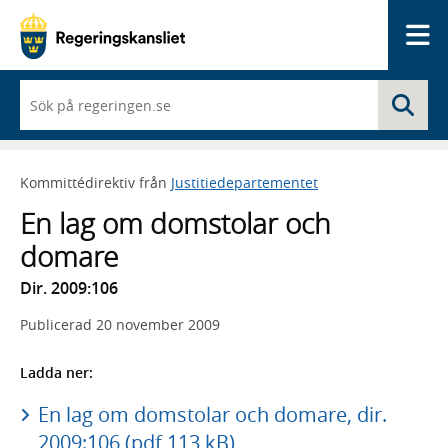
Me
När
Sö
du
börjar
skriva
så
Kommittédirektiv från
Justitiedepartementet
framträder
en
En lag om domstolar och
lista
med
domare
sökförslag
Dir. 2009:106
Publicerad
20 november 2009
Ladda ner:
En lag om domstolar och domare, dir.
2009:106 (pdf 113 kB)