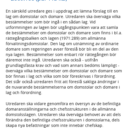
En särskild utredare ges i uppdrag att lämna förslag till en
lag om domstolar och domare. Utredaren ska överväga vilka
bestämmelser som bör ingå i en sådan lag. Vid
utformningen av lagen bör utgångspunkten vara att samla
de bestämmelser om domstolar och domare som finns i bl.a.
rättegångsbalken och lagen (1971:289) om allmänna
förvaltningsdomstolar. Den lag om utnämning av ordinarie
domare som regeringen avser föreslå bör bli en del av den
nya lagen. Bestämmelser som enbart rör rättegången bör
däremot inte ingå. Utredaren ska också - utifrån
grundlagsfästa krav och vad som annars bedöms lämpligt -
överväga vilka bestämmelser om domstolar och domare som
bör finnas i lag och vilka som bör föreskrivas i förordning.
Det står också utredaren fritt att föreslå sakliga ändringar i
de nuvarande bestämmelserna om domstolar och domare i
lag och förordning.
Utredaren ska vidare genomföra en översyn av de befintliga
domaranställningarna och chefsstrukturen i de allmänna
domstolsslagen. Utredaren ska överväga behovet av att dels
förändra den befintliga chefsstrukturen i domstolarna, dels
skapa nya befattningar som inte innebär chefskap.