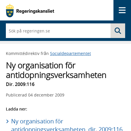
Me
När
Sö
du
börjar
skriva
så
Kommittédirektiv från
Socialdepartementet
framträder
en
Ny organisation för
lista
med
antidopningsverksamheten
sökförslag
Dir. 2009:116
Publicerad
04 december 2009
Ladda ner:
Ny organisation för
antidopningsverksamheten, dir. 2009:116