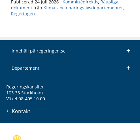
Publicerad
24 juli 2026
·
Kommittédirektiv
,
Rättsliga
dokument
från
Klimat- och näringslivsdepartementet
,
Regeringen
Innehåll på regeringen.se
Departement
Regeringskansliet
103 33 Stockholm
Växel 08-405 10 00
Kontakt