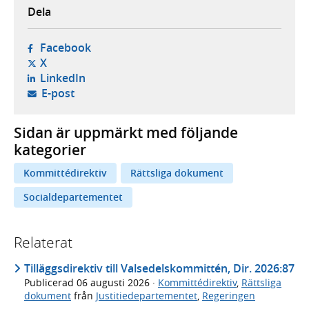
Dela
- öppnas i ny flik, extern webbplats,
Facebook
- öppnas i ny flik, extern webbplats,
X
- öppnas i ny flik, extern webbplats,
LinkedIn
- öppnar din e-postklient,
E-post
Sidan är uppmärkt med följande
kategorier
Kommittédirektiv
Rättsliga dokument
Socialdepartementet
Relaterat
Tilläggsdirektiv till Valsedelskommittén, Dir. 2026:87
Publicerad
06 augusti 2026
·
Kommittédirektiv
,
Rättsliga
dokument
från
Justitiedepartementet
,
Regeringen