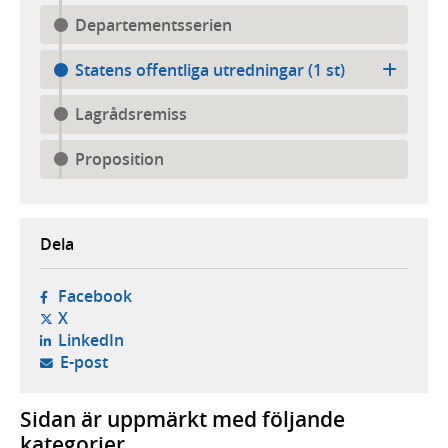
Departementsserien
Statens offentliga utredningar (1 st)
Lagrådsremiss
Proposition
Dela
- öppnas i ny flik, extern webbplats,
Facebook
- öppnas i ny flik, extern webbplats,
X
- öppnas i ny flik, extern webbplats,
LinkedIn
- öppnar din e-postklient,
E-post
Sidan är uppmärkt med följande
kategorier