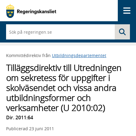
Me
När
Sö
du
börjar
skriva
så
Kommittédirektiv från
Utbildningsdepartementet
framträder
en
Tilläggsdirektiv till Utredningen
lista
med
om sekretess för uppgifter i
sökförslag
skolväsendet och vissa andra
utbildningsformer och
verksamheter (U 2010:02)
Dir. 2011:64
Publicerad
23 juni 2011