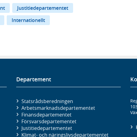
nt
Justitiedepartementet
Internationellt
Departement
Ko
Statsrådsberedningen
Reg
10
Arbetsmarknads­departementet
Väx
Finans­departementet
Försvars­departementet
Justitie­departementet
Klimat- och näringslivs­departementet