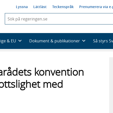
Lyssna
Lättläst
Teckenspråk
Prenumerera via e-
När
du
börjar
skriva
så
rige & EU
Dokument & publikationer
Så styrs S
framträder
en
lista
med
sökförslag
oparådets konvention
rottslighet med