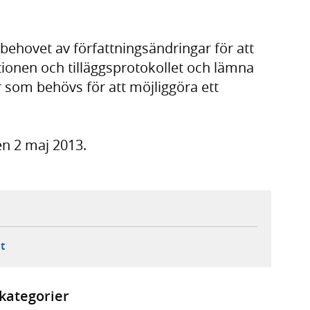
 behovet av författningsändringar för att
tionen och tilläggsprotokollet och lämna
ar som behövs för att möjliggöra ett
n 2 maj 2013.
ebbplats,
ern webbplats,
 ny flik, extern webbplats,
- öppnar din e-postklient,
t
kategorier