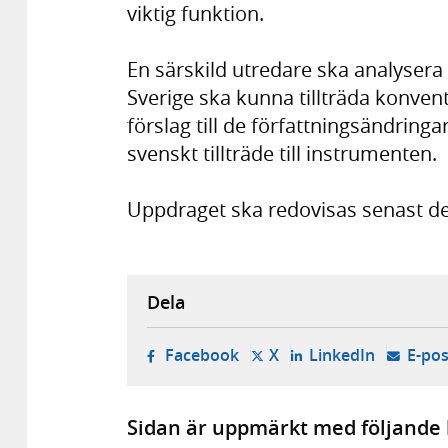
viktig funktion.
En särskild utredare ska analysera
Sverige ska kunna tillträda konven
förslag till de författningsändring
svenskt tillträde till instrumenten.
Uppdraget ska redovisas senast de
Dela
- öppnas i ny flik, extern w
- öppnas i ny flik, ext
- öppnas i
Facebook
X
LinkedIn
E-pos
Sidan är uppmärkt med följande 