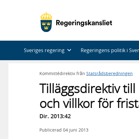
Huvudnavigering
Sveriges regering
Regeringens politik i Sve
Kommittédirektiv från
Statsrådsberedningen
Tilläggsdirektiv t
och villkor för fr
Dir. 2013:42
Publicerad
04 juni 2013