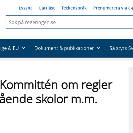
Lyssna
Lättläst
Teckenspråk
Prenumerera via e-
När
du
börjar
skriva
så
rige & EU
Dokument & publikationer
Så styrs S
framträder
en
lista
med
sökförslag
ill Kommittén om regler
istående skolor m.m.