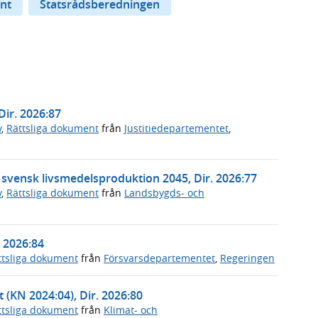
nt
Statsrådsberedningen
Dir. 2026:87
v
,
Rättsliga dokument
från
Justitiedepartementet
,
t svensk livsmedelsproduktion 2045, Dir. 2026:77
v
,
Rättsliga dokument
från
Landsbygds- och
. 2026:84
ttsliga dokument
från
Försvarsdepartementet
,
Regeringen
t (KN 2024:04), Dir. 2026:80
ttsliga dokument
från
Klimat- och