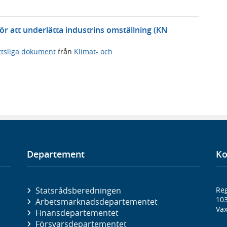
 för att underlätta industrins omställning (KN
ttsliga dokument
från
Klimat- och
Departement
Ko
Statsrådsberedningen
Reg
10
Arbetsmarknads­departementet
Väx
Finans­departementet
Försvars­departementet