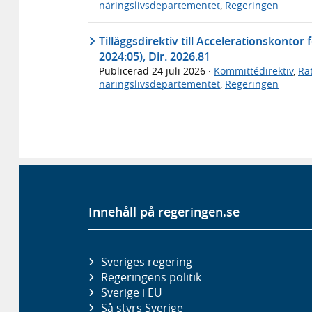
näringslivsdepartementet
,
Regeringen
Tilläggsdirektiv till Accelerationskontor
2024:05), Dir. 2026.81
Publicerad
24 juli 2026
·
Kommittédirektiv
,
Rä
näringslivsdepartementet
,
Regeringen
Innehåll på regeringen.se
Sveriges regering
Regeringens politik
Sverige i EU
Så styrs Sverige