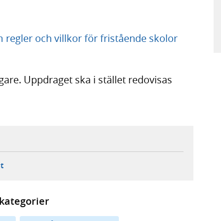
 regler och villkor för fristående skolor
gare. Uppdraget ska i stället redovisas
ebbplats,
ern webbplats,
 ny flik, extern webbplats,
- öppnar din e-postklient,
t
kategorier