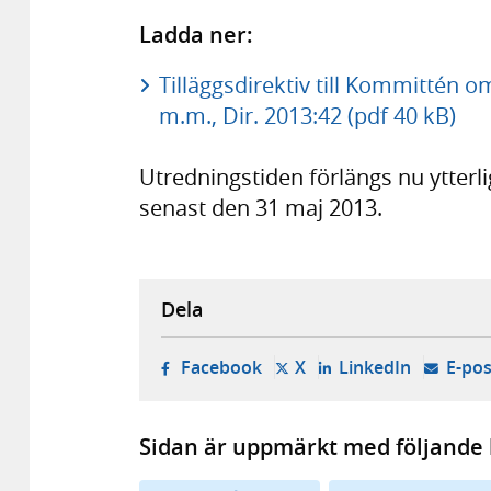
Ladda ner:
Tilläggsdirektiv till Kommittén om
m.m., Dir. 2013:42 (pdf 40 kB)
Utredningstiden förlängs nu ytterli
senast den 31 maj 2013.
Dela
- öppnas i ny flik, extern w
- öppnas i ny flik, ext
- öppnas i
Facebook
X
LinkedIn
E-pos
Sidan är uppmärkt med följande 