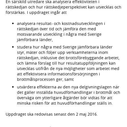
En särskild utredare ska analysera effektiviteten i
rättskedjan och hur rättskedjeperspektivet kan utvecklas och
förstärkas. I uppdraget ingår att
analysera resultat- och kostnadsutvecklingen i
rättskedjan över tid och jämföra den med
motsvarande utveckling i några med Sverige
jämförbara länder,
studera hur några med Sverige jämförbara länder
styr, mäter och följer upp verksamheterna inom
rättskedjan, inklusive det brottsförebyggande arbetet,
och lämna förslag till hur resultatuppföljningen kan
utvecklas utifrån de nya möjligheter som arbetet med
att effektivisera informationsförsörjningen i
brottmålsprocessen ger, samt
utvärdera effekterna av den nya delgivningslagen när
det gäller inställda huvudförhandlingar i brottmål och
överväga om ytterligare åtgärder bör vidtas för att
minska risken för att huvudförhandlingar ställs in.
Uppdraget ska redovisas senast den 2 maj 2016.