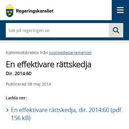
Me
När
Sö
du
börjar
skriva
så
Kommittédirektiv från
Justitiedepartementet
framträder
en
En effektivare rättskedja
lista
med
Dir. 2014:60
sökförslag
Publicerad
08 maj 2014
Ladda ner:
En effektivare rättskedja, dir. 2014:60 (pdf
156 kB)