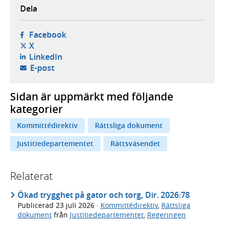
Dela
- öppnas i ny flik, extern webbplats,
Facebook
- öppnas i ny flik, extern webbplats,
X
- öppnas i ny flik, extern webbplats,
LinkedIn
- öppnar din e-postklient,
E-post
Sidan är uppmärkt med följande
kategorier
Kommittédirektiv
Rättsliga dokument
Justitiedepartementet
Rättsväsendet
Relaterat
Ökad trygghet på gator och torg, Dir. 2026:78
Publicerad
23 juli 2026
·
Kommittédirektiv
,
Rättsliga
dokument
från
Justitiedepartementet
,
Regeringen