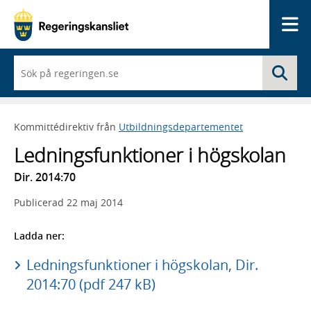
Me
När
Sö
du
börjar
skriva
så
Kommittédirektiv från
Utbildningsdepartementet
framträder
en
Ledningsfunktioner i högskolan
lista
med
Dir. 2014:70
sökförslag
Publicerad
22 maj 2014
Ladda ner:
Ledningsfunktioner i högskolan, Dir.
2014:70 (pdf 247 kB)