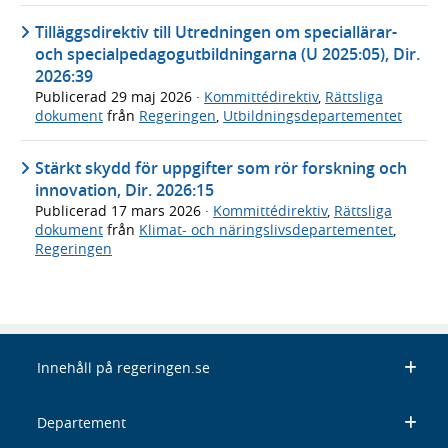
Tilläggsdirektiv till Utredningen om speciallärar-
och specialpedagogutbildningarna (U 2025:05), Dir.
2026:39
Publicerad
29 maj 2026
·
Kommittédirektiv
,
Rättsliga
dokument
från
Regeringen
,
Utbildningsdepartementet
Stärkt skydd för uppgifter som rör forskning och
innovation, Dir. 2026:15
Publicerad
17 mars 2026
·
Kommittédirektiv
,
Rättsliga
dokument
från
Klimat- och näringslivsdepartementet
,
Regeringen
Innehåll på regeringen.se
Departement