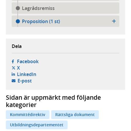
Lagrådsremiss
Proposition (1 st)
Dela
- öppnas i ny flik, extern webbplats,
Facebook
- öppnas i ny flik, extern webbplats,
X
- öppnas i ny flik, extern webbplats,
LinkedIn
- öppnar din e-postklient,
E-post
Sidan är uppmärkt med följande
kategorier
Kommittédirektiv
Rättsliga dokument
Utbildningsdepartementet