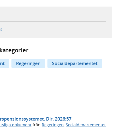
ebbplats,
ern webbplats,
 ny flik, extern webbplats,
- öppnar din e-postklient,
t
kategorier
nt
Regeringen
Socialdepartementet
erspensionssystemet, Dir. 2026:57
ttsliga dokument
från
Regeringen
,
Socialdepartementet