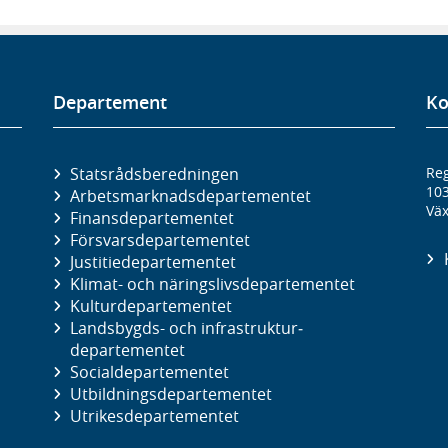
Departement
Ko
Statsrådsberedningen
Reg
10
Arbetsmarknads­departementet
Väx
Finans­departementet
Försvars­departementet
Justitie­departementet
Klimat- och näringslivs­departementet
Kultur­departementet
Landsbygds- och infrastruktur­
departementet
Social­departementet
Utbildnings­departementet
Utrikes­departementet