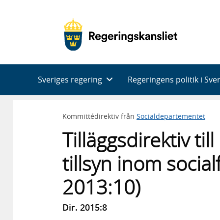
Huvudnavigering
Sveriges regering
Regeringens politik i Sve
Kommittédirektiv från
Socialdepartementet
Tilläggsdirektiv t
tillsyn inom socia
2013:10)
Dir. 2015:8