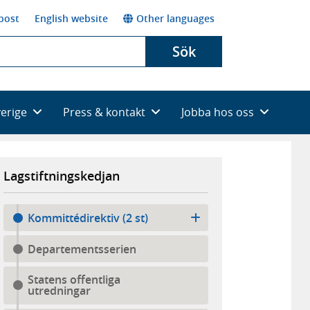
post
English website
Other languages
Sök
verige
Press & kontakt
Jobba hos oss
Lagstiftningskedjan
Kommittédirektiv (2 st)
Departementsserien
Statens offentliga
utredningar