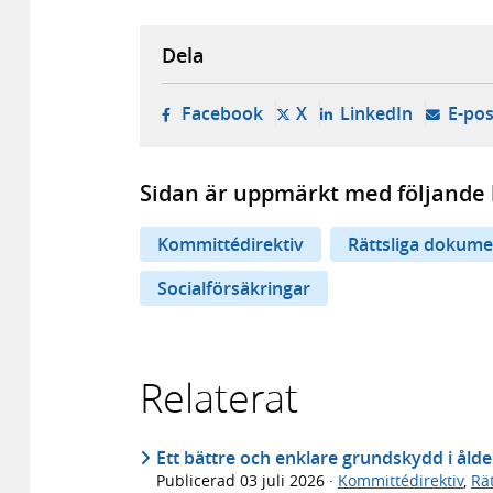
Dela
- öppnas i ny flik, extern w
- öppnas i ny flik, ext
- öppnas i
Facebook
X
LinkedIn
E-pos
Sidan är uppmärkt med följande 
Kommittédirektiv
Rättsliga dokume
Socialförsäkringar
Relaterat
Ett bättre och enklare grundskydd i åld
Publicerad
03 juli 2026
·
Kommittédirektiv
,
Rä