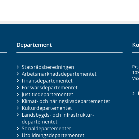
Departement
Ko
Statsrådsberedningen
Reg
10
Arbetsmarknads­departementet
Väx
Finans­departementet
Försvars­departementet
Justitie­departementet
Klimat- och näringslivs­departementet
Kultur­departementet
Landsbygds- och infrastruktur­
departementet
Social­departementet
Utbildnings­departementet