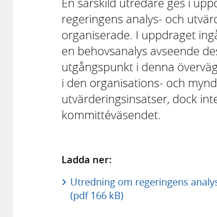
En särskild utredare ges i upp
regeringens analys- och utvär
organiserade. I uppdraget ing
en behovsanalys avseende de
utgångspunkt i denna överväga
i den organisations- och mynd
utvärderingsinsatser, dock int
kommittéväsendet.
Ladda ner:
Utredning om regeringens analys-
(pdf 166 kB)