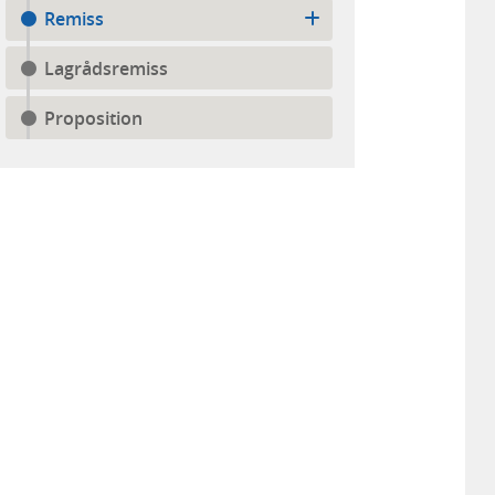
Remiss
Lagrådsremiss
Proposition