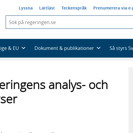
Lyssna
Lättläst
Teckenspråk
Prenumerera via e-
När
du
börjar
skriva
så
rige & EU
Dokument & publikationer
Så styrs S
framträder
en
lista
med
sökförslag
eringens analys- och
rser