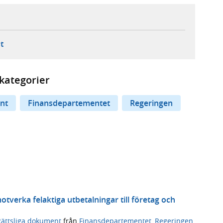
ebbplats,
ern webbplats,
 ny flik, extern webbplats,
- öppnar din e-postklient,
t
kategorier
nt
Finansdepartementet
Regeringen
motverka felaktiga utbetalningar till företag och
Rättsliga dokument
från
Finansdepartementet
,
Regeringen