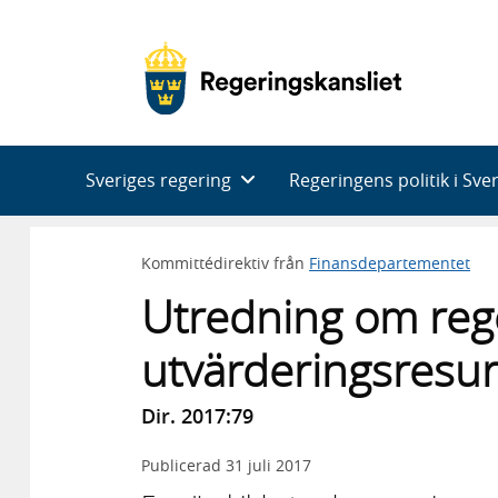
Huvudnavigering
Sveriges regering
Regeringens politik i Sve
Kommittédirektiv från
Finansdepartementet
Utredning om reg
utvärderingsresu
Dir. 2017:79
Publicerad
31 juli 2017