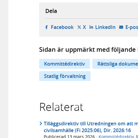
Dela
- öppnas i ny flik, extern w
- öppnas i ny flik, ext
- öppnas i
Facebook
X
LinkedIn
E-pos
Sidan är uppmärkt med följande 
Kommittédirektiv
Rättsliga dokume
Statlig förvaltning
Relaterat
Tilläggsdirektiv till Utredningen om att 
civilsamhälle (Fi 2025:06), Dir. 2026:16
Publicerad
13 mars 2026
·
Kommittédirektiv
,