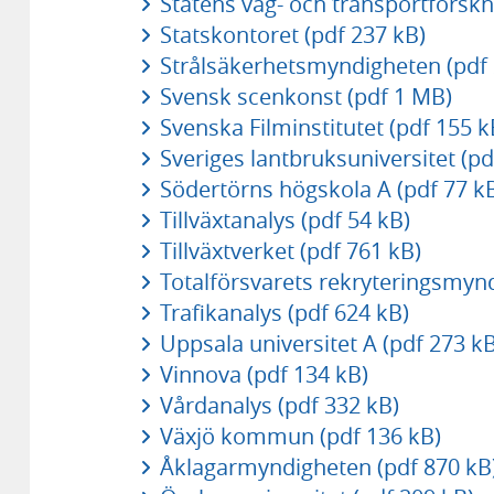
Statens väg- och transportforskn
Statskontoret (pdf 237 kB)
Strålsäkerhetsmyndigheten (pdf 
Svensk scenkonst (pdf 1 MB)
Svenska Filminstitutet (pdf 155 k
Sveriges lantbruksuniversitet (p
Södertörns högskola A (pdf 77 k
Tillväxtanalys (pdf 54 kB)
Tillväxtverket (pdf 761 kB)
Totalförsvarets rekryteringsmynd
Trafikanalys (pdf 624 kB)
Uppsala universitet A (pdf 273 kB
Vinnova (pdf 134 kB)
Vårdanalys (pdf 332 kB)
Växjö kommun (pdf 136 kB)
Åklagarmyndigheten (pdf 870 kB