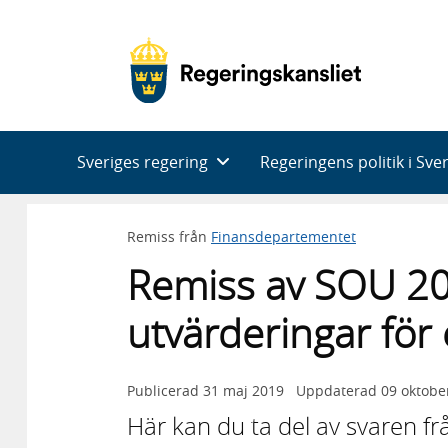
Huvudnavigering
Sveriges regering
Regeringens politik i Sve
Remiss från
Finansdepartementet
Remiss av SOU 20
utvärderingar för 
Publicerad
31 maj 2019
Uppdaterad
09 oktobe
Här kan du ta del av svaren f