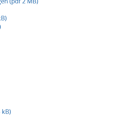
gen (pdf 2 MB)
kB)
)
 kB)