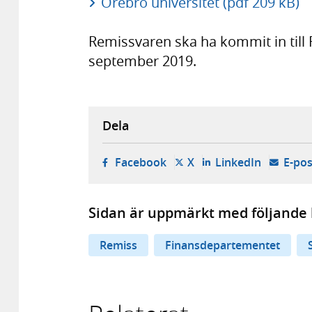
Örebro universitet (pdf 209 kB)
Remissvaren ska ha kommit in till
september 2019.
Dela
- öppnas i ny flik, extern w
- öppnas i ny flik, ext
- öppnas i
Facebook
X
LinkedIn
E-pos
Sidan är uppmärkt med följande 
Remiss
Finansdepartementet