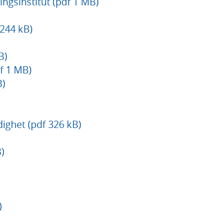
ingsinstitut (pdf 1 MB)
244 kB)
B)
df 1 MB)
B)
ighet (pdf 326 kB)
)
)