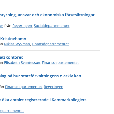
a styrning, ansvar och ekonomiska förutsättningar
ag
från
Regeringen
,
Socialdepartementet
i Kristinehamn
ån
Niklas Wykman
,
Finansdepartementet
tatskontoret
ån
Elisabeth Svantesson
,
Finansdepartementet
slag på hur statsförvaltningens e-arkiv kan
rån
Finansdepartementet
,
Regeringen
 öka antalet registrerade i Kammarkollegiets
departementet