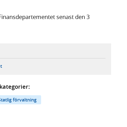
 Finansdepartementet senast den 3
ebbplats,
ern webbplats,
 ny flik, extern webbplats,
- öppnar din e-postklient,
t
kategorier:
Statlig förvaltning