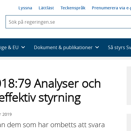
Lyssna
Lättläst
Teckenspråk
Prenumerera via e-
När
du
börjar
skriva
så
rige & EU
Dokument & publikationer
Så styrs S
framträder
en
lista
med
sökförslag
18:79 Analyser och
effektiv styrning
r 2019
rån dem som har ombetts att svara