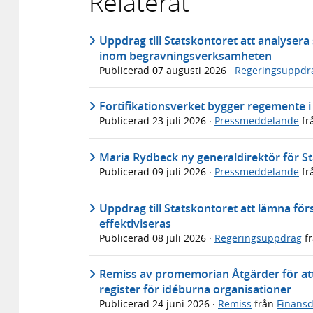
Relaterat
Uppdrag till Statskontoret att analyser
inom begravningsverksamheten
Publicerad
07 augusti 2026
·
Regeringsuppdr
Fortifikationsverket bygger regemente 
Publicerad
23 juli 2026
·
Pressmeddelande
fr
Maria Rydbeck ny generaldirektör för S
Publicerad
09 juli 2026
·
Pressmeddelande
fr
Uppdrag till Statskontoret att lämna för
effektiviseras
Publicerad
08 juli 2026
·
Regeringsuppdrag
f
Remiss av promemorian Åtgärder för att
register för idéburna organisationer
Publicerad
24 juni 2026
·
Remiss
från
Finans