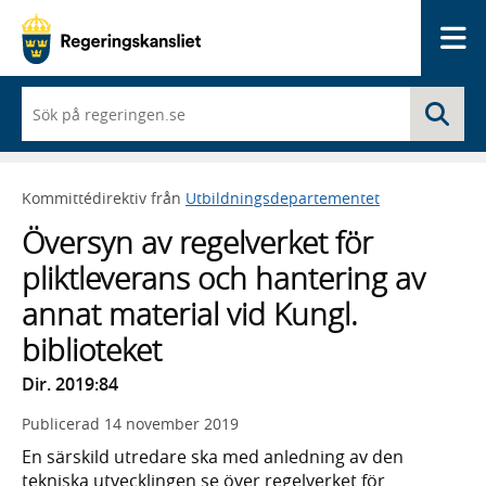
Me
När
Sö
du
börjar
skriva
så
Kommittédirektiv från
Utbildningsdepartementet
framträder
en
Översyn av regelverket för
lista
med
pliktleverans och hantering av
sökförslag
annat material vid Kungl.
biblioteket
Dir. 2019:84
Publicerad
14 november 2019
En särskild utredare ska med anledning av den
tekniska utvecklingen se över regelverket för