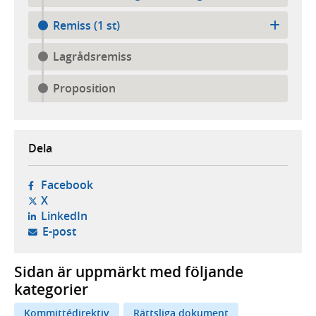
Remiss (1 st)
Lagrådsremiss
Proposition
Dela
- öppnas i ny flik, extern webbplats,
Facebook
- öppnas i ny flik, extern webbplats,
X
- öppnas i ny flik, extern webbplats,
LinkedIn
- öppnar din e-postklient,
E-post
Sidan är uppmärkt med följande
kategorier
Kommittédirektiv
Rättsliga dokument