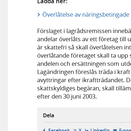
Ladda ner:
Överlåtelse av näringsbetingade a
Förslaget i lagrådsremissen inneb
andelar överlåts av ett företag till 
är skattefri så skall överlåtelsen i
överlåtande företaget skall ta up
andelen och ersättningen som utdel
Lagändringen föreslås träda i kraft
avyttringar efter ikraftträdandet. 
skattskyldiges begäran, skall tillä
efter den 30 juni 2003.
Dela
- öppnas i ny flik, extern w
- öppnas i ny flik, ext
- öppnas i
Facebook
X
LinkedIn
E-pos