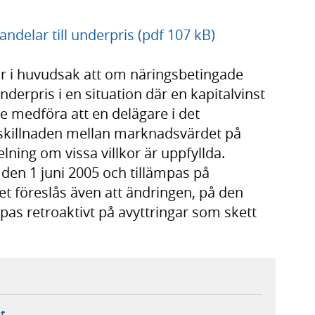
ndelar till underpris (pdf 107 kB)
är i huvudsak att om näringsbetingade
underpris i en situation där en kapitalvinst
nte medföra att en delägare i det
p skillnaden mellan marknadsvärdet på
ning om vissa villkor är uppfyllda.
 den 1 juni 2005 och tillämpas på
Det föreslås även att ändringen, på den
mpas retroaktivt på avyttringar som skett
ebbplats,
ern webbplats,
 ny flik, extern webbplats,
- öppnar din e-postklient,
t