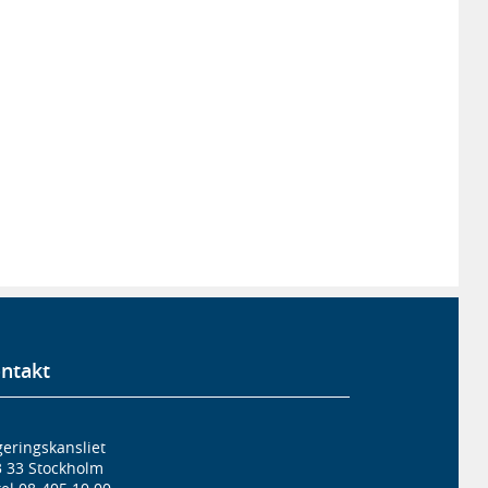
ntakt
eringskansliet
3 33 Stockholm