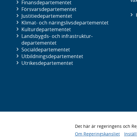
Väx
Finans­departementet
Försvars­departementet
Justitie­departementet
Klimat- och näringslivs­departementet
Kultur­departementet
Landsbygds- och infrastruktur­
departementet
Social­departementet
Utbildnings­departementet
Utrikes­departementet
Det här är regeringens och 
Om Regeringskansliet
Instäl