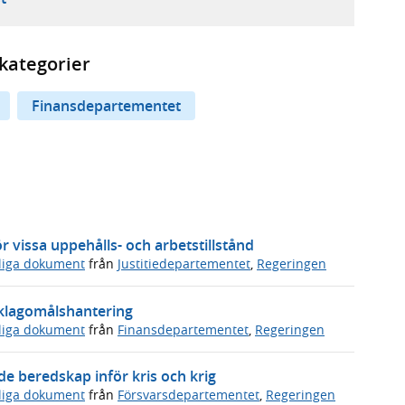
kategorier
Finansdepartementet
 vissa uppehålls- och arbetstillstånd
sliga dokument
från
Justitiedepartementet
,
Regeringen
s klagomålshantering
sliga dokument
från
Finansdepartementet
,
Regeringen
 beredskap inför kris och krig
sliga dokument
från
Försvarsdepartementet
,
Regeringen