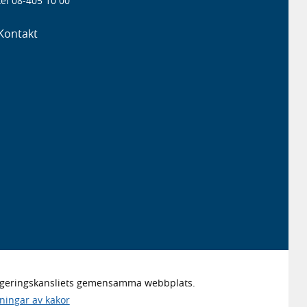
el 08-405 10 00
Kontakt
Regeringskansliets gemensamma webbplats.
lningar av kakor