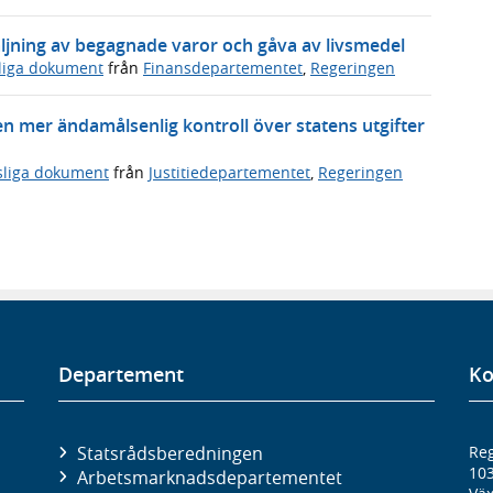
ljning av begagnade varor och gåva av livsmedel
sliga dokument
från
Finansdepartementet
,
Regeringen
en mer ändamålsenlig kontroll över statens utgifter
sliga dokument
från
Justitiedepartementet
,
Regeringen
Departement
Ko
Statsrådsberedningen
Reg
10
Arbetsmarknads­departementet