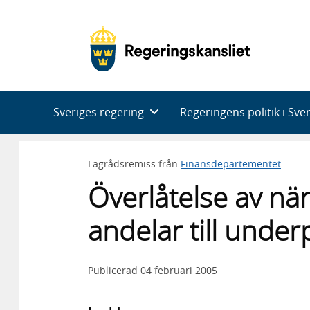
Huvudnavigering
Sveriges regering
Regeringens politik i Sve
Lagrådsremiss från
Finansdepartementet
Överlåtelse av nä
andelar till under
Publicerad
04 februari 2005