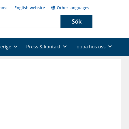
post
English website
Other languages
Sök
verige
Press & kontakt
Jobba hos oss