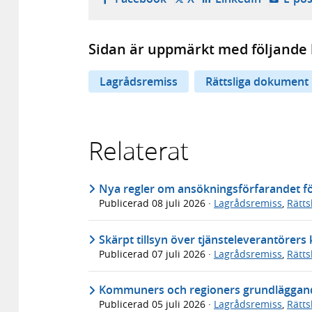
Sidan är uppmärkt med följande 
Lagrådsremiss
Rättsliga dokument
Relaterat
Nya regler om ansökningsförfarandet för
Publicerad
08 juli 2026
·
Lagrådsremiss
,
Rätt
Skärpt tillsyn över tjänsteleverantörer
Publicerad
07 juli 2026
·
Lagrådsremiss
,
Rätt
Kommuners och regioners grundläggande
Publicerad
05 juli 2026
·
Lagrådsremiss
,
Rätt