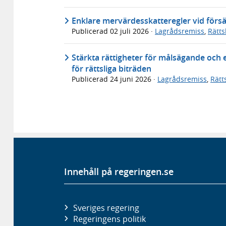
Enklare mervärdesskatteregler vid försä
Publicerad
02 juli 2026
·
Lagrådsremiss
,
Rätt
Stärkta rättigheter för målsägande och 
för rättsliga biträden
Publicerad
24 juni 2026
·
Lagrådsremiss
,
Rätt
Innehåll på regeringen.se
Sveriges regering
Regeringens politik