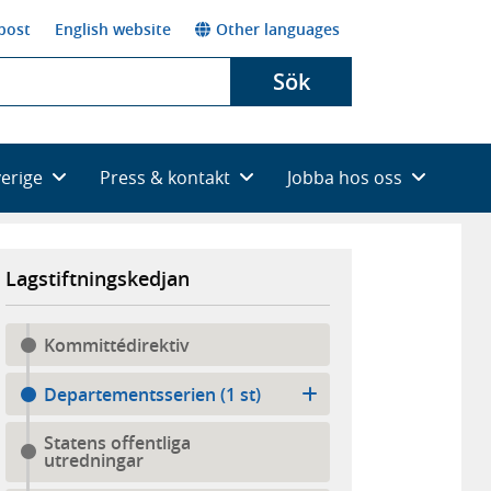
post
English website
Other languages
Sök
verige
Press & kontakt
Jobba hos oss
Lagstiftningskedjan
Kommittédirektiv
Departementsserien (1 st)
Statens offentliga
utredningar