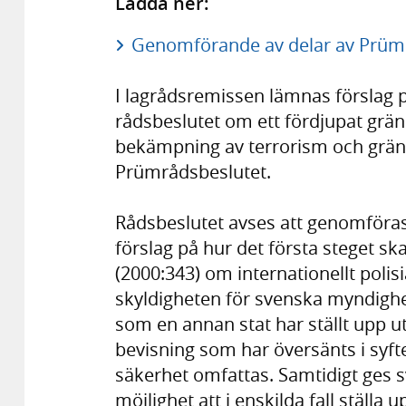
Ladda ner:
Genomförande av delar av Prümr
I lagrådsremissen lämnas förslag 
rådsbeslutet om ett fördjupat grän
bekämpning av terrorism och gräns
Prümrådsbeslutet.
Rådsbeslutet avses att genomföras
förslag på hur det första steget sk
(2000:343) om internationellt poli
skyldigheten för svenska myndighe
som en annan stat har ställt upp ut
bevisning som har översänts i syft
säkerhet omfattas. Samtidigt ges
möjlighet att i enskilda fall ställa