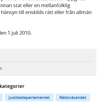
annan stat eller en mellanfolklig
änsyn till enskilds rätt eller från allmän
en 1 juli 2010.
ebbplats,
ern webbplats,
 ny flik, extern webbplats,
- öppnar din e-postklient,
t
kategorier
Justitiedepartementet
Rättsväsendet