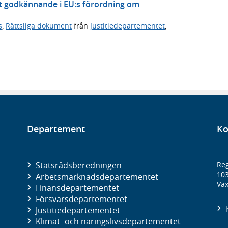
t godkännande i EU:s förordning om
s
,
Rättsliga dokument
från
Justitiedepartementet
,
Departement
Ko
Statsrådsberedningen
Reg
10
Arbetsmarknads­departementet
Väx
Finans­departementet
Försvars­departementet
Justitie­departementet
Klimat- och näringslivs­departementet