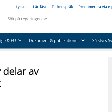
Lyssna
Lättläst
Teckenspråk
Prenumerera via e-
När
du
börjar
skriva
så
rige & EU
Dokument & publikationer
Så styrs S
framträder
en
lista
med
sökförslag
delar av
t