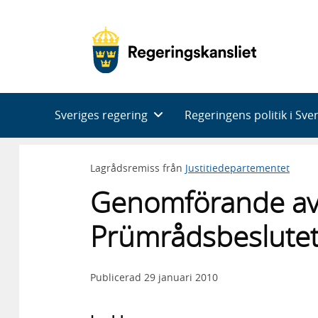
Huvudnavigering
Sveriges regering
Regeringens politik i Sve
Lagrådsremiss från
Justitiedepartementet
Genomförande av 
Prümrådsbeslute
Publicerad
29 januari 2010