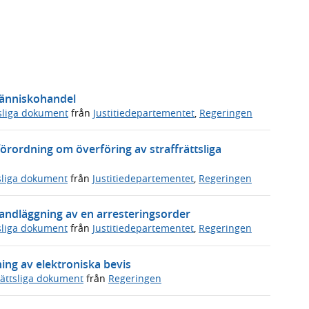
människohandel
sliga dokument
från
Justitiedepartementet
,
Regeringen
örordning om överföring av straffrättsliga
sliga dokument
från
Justitiedepartementet
,
Regeringen
 handläggning av en arresteringsorder
sliga dokument
från
Justitiedepartementet
,
Regeringen
ing av elektroniska bevis
ättsliga dokument
från
Regeringen