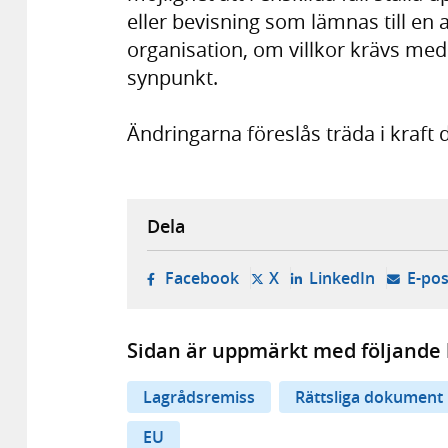
eller bevisning som lämnas till en 
organisation, om villkor krävs med h
synpunkt.
Ändringarna föreslås träda i kraft d
Dela
- öppnas i ny flik, extern w
- öppnas i ny flik, ext
- öppnas i
Facebook
X
LinkedIn
E-pos
Sidan är uppmärkt med följande 
Lagrådsremiss
Rättsliga dokument
EU