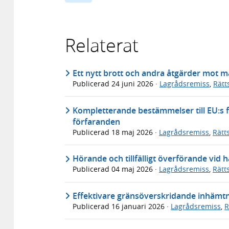
Relaterat
Ett nytt brott och andra åtgärder mot 
Publicerad
24 juni 2026
·
Lagrådsremiss
,
Rätt
Kompletterande bestämmelser till EU:s f
förfaranden
Publicerad
18 maj 2026
·
Lagrådsremiss
,
Rätt
Hörande och tillfälligt överförande vid
Publicerad
04 maj 2026
·
Lagrådsremiss
,
Rätt
Effektivare gränsöverskridande inhämtn
Publicerad
16 januari 2026
·
Lagrådsremiss
,
R