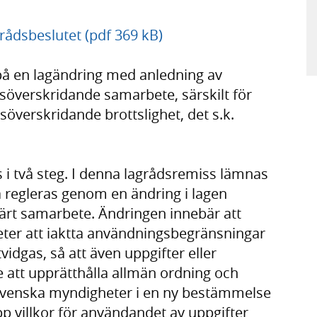
ådsbeslutet (pdf 369 kB)
på en lagändring med anledning av
söverskridande samarbete, särskilt för
överskridande brottslighet, det s.k.
 i två steg. I denna lagrådsremiss lämnas
a regleras genom en ändring i lagen
siärt samarbete. Ändringen innebär att
ter att iaktta användningsbegränsningar
vidgas, så att även uppgifter eller
e att upprätthålla allmän ordning och
 svenska myndigheter i en ny bestämmelse
 upp villkor för användandet av uppgifter