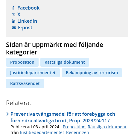
- öppnas i ny flik, extern webbplats,
Facebook
- öppnas i ny flik, extern webbplats,
X
- öppnas i ny flik, extern webbplats,
LinkedIn
- öppnar din e-postklient,
E-post
Sidan är uppmärkt med följande
kategorier
Proposition
Rättsliga dokument
Justitiedepartementet
Bekämpning av terrorism
Rättsväsendet
Relaterat
Preventiva tvångsmedel för att förebygga och
förhindra allvarliga brott, Prop. 2023/24:117
Publicerad
03 april 2024
·
Proposition
,
Rättsliga dokument
från
Justitiedepartementet
,
Regeringen