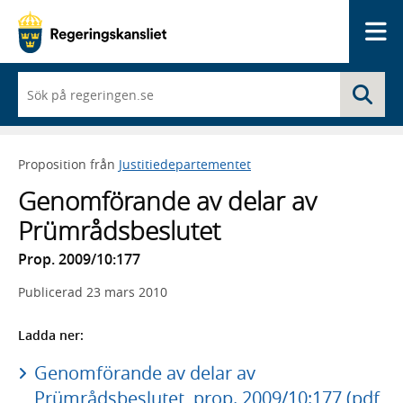
Me
När
Sö
du
börjar
skriva
så
Proposition från
Justitiedepartementet
framträder
en
Genomförande av delar av
lista
med
Prümrådsbeslutet
sökförslag
Prop. 2009/10:177
Publicerad
23 mars 2010
Ladda ner:
Genomförande av delar av
Prümrådsbeslutet, prop. 2009/10:177 (pdf