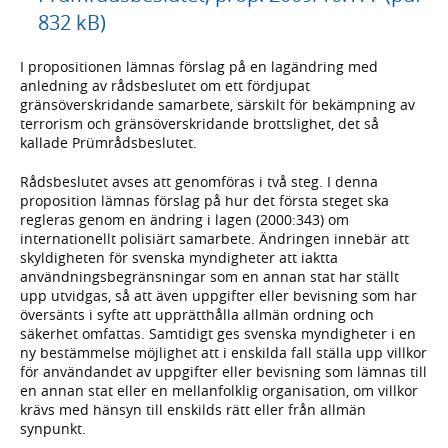
832 kB)
I propositionen lämnas förslag på en lagändring med
anledning av rådsbeslutet om ett fördjupat
gränsöverskridande samarbete, särskilt för bekämpning av
terrorism och gränsöverskridande brottslighet, det så
kallade Prümrådsbeslutet.
Rådsbeslutet avses att genomföras i två steg. I denna
proposition lämnas förslag på hur det första steget ska
regleras genom en ändring i lagen (2000:343) om
internationellt polisiärt samarbete. Ändringen innebär att
skyldigheten för svenska myndigheter att iaktta
användningsbegränsningar som en annan stat har ställt
upp utvidgas, så att även uppgifter eller bevisning som har
översänts i syfte att upprätthålla allmän ordning och
säkerhet omfattas. Samtidigt ges svenska myndigheter i en
ny bestämmelse möjlighet att i enskilda fall ställa upp villkor
för användandet av uppgifter eller bevisning som lämnas till
en annan stat eller en mellanfolklig organisation, om villkor
krävs med hänsyn till enskilds rätt eller från allmän
synpunkt.