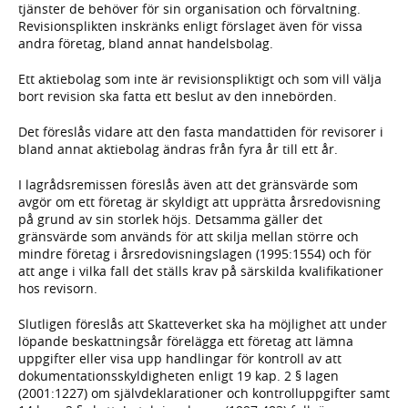
tjänster de behöver för sin organisation och förvaltning.
Revisionsplikten inskränks enligt förslaget även för vissa
andra företag, bland annat handelsbolag.
Ett aktiebolag som inte är revisionspliktigt och som vill välja
bort revision ska fatta ett beslut av den innebörden.
Det föreslås vidare att den fasta mandattiden för revisorer i
bland annat aktiebolag ändras från fyra år till ett år.
I lagrådsremissen föreslås även att det gränsvärde som
avgör om ett företag är skyldigt att upprätta årsredovisning
på grund av sin storlek höjs. Detsamma gäller det
gränsvärde som används för att skilja mellan större och
mindre företag i årsredovisningslagen (1995:1554) och för
att ange i vilka fall det ställs krav på särskilda kvalifikationer
hos revisorn.
Slutligen föreslås att Skatteverket ska ha möjlighet att under
löpande beskattningsår förelägga ett företag att lämna
uppgifter eller visa upp handlingar för kontroll av att
dokumentationsskyldigheten enligt 19 kap. 2 § lagen
(2001:1227) om självdeklarationer och kontrolluppgifter samt