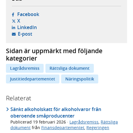
- öppnas i ny flik, extern webbplats,
Facebook
- öppnas i ny flik, extern webbplats,
X
- öppnas i ny flik, extern webbplats,
LinkedIn
- öppnar din e-postklient,
E-post
Sidan är uppmärkt med följande
kategorier
Lagrådsremiss
Rättsliga dokument
Justitiedepartementet
Näringspolitik
Relaterat
Sänkt alkoholskatt för alkoholvaror från
oberoende småproducenter
Publicerad
19 februari 2026
·
Lagrådsremiss
,
Rättsliga
dokument
från
Finansdepartementet
,
Regeringen