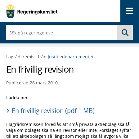
Me
När
Sö
du
börjar
skriva
så
Lagrådsremiss från
Justitiedepartementet
framträder
en
En frivillig revision
lista
med
sökförslag
Publicerad
26 mars 2010
Ladda ner:
En frivillig revision (pdf 1 MB)
I lagrådsremissen föreslås att små privata aktiebolag ska få
välja om bolaget ska ha en revisor eller inte. Förslaget syftar
till att aktiebolagen så långt som möjligt ska få avgöra vilka