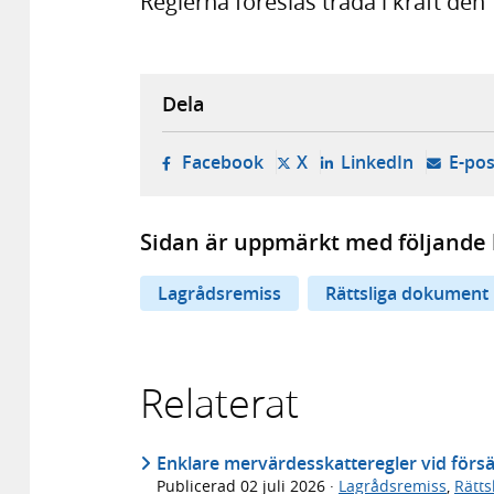
Reglerna föreslås träda i kraft den 
Dela
- öppnas i ny flik, extern w
- öppnas i ny flik, ext
- öppnas i
Facebook
X
LinkedIn
E-pos
Sidan är uppmärkt med följande 
Lagrådsremiss
Rättsliga dokument
Relaterat
Enklare mervärdesskatteregler vid försä
Publicerad
02 juli 2026
·
Lagrådsremiss
,
Rätt