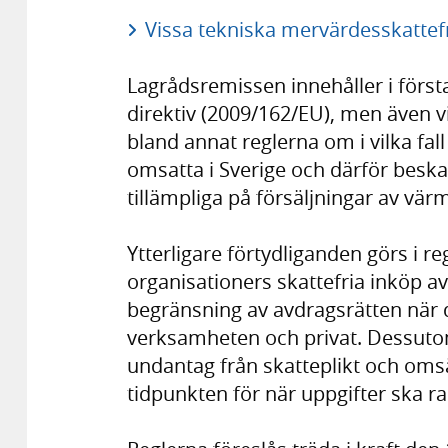
Vissa tekniska mervärdesskattef
Lagrådsremissen innehåller i förs
direktiv (2009/162/EU), men även vi
bland annat reglerna om i vilka fall
omsatta i Sverige och därför beska
tillämpliga på försäljningar av vär
Ytterligare förtydliganden görs i r
organisationers skattefria inköp av
begränsning av avdragsrätten när d
verksamheten och privat. Dessuto
undantag från skatteplikt och omsä
tidpunkten för när uppgifter ska r