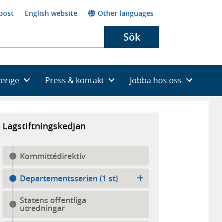
post
English website
Other languages
Sök
verige
Press & kontakt
Jobba hos oss
Lagstiftningskedjan
Kommittédirektiv
Departementsserien (1 st)
Statens offentliga
utredningar