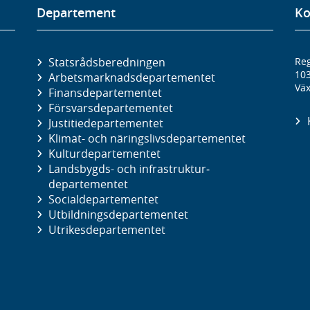
Departement
Ko
Statsrådsberedningen
Reg
10
Arbetsmarknads­departementet
Väx
Finans­departementet
Försvars­departementet
Justitie­departementet
Klimat- och näringslivs­departementet
Kultur­departementet
Landsbygds- och infrastruktur­
departementet
Social­departementet
Utbildnings­departementet
Utrikes­departementet