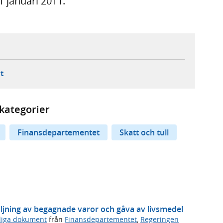
1 januari 2011.
ebbplats,
ern webbplats,
 ny flik, extern webbplats,
- öppnar din e-postklient,
t
kategorier
Finansdepartementet
Skatt och tull
ljning av begagnade varor och gåva av livsmedel
sliga dokument
från
Finansdepartementet
,
Regeringen