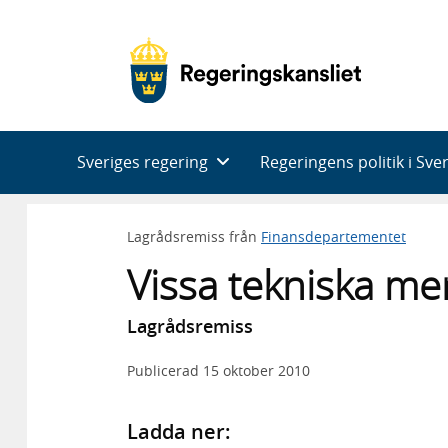
Huvudnavigering
Sveriges regering
Regeringens politik i Sve
Lagrådsremiss från
Finansdepartementet
Vissa tekniska me
Lagrådsremiss
Publicerad
15 oktober 2010
Ladda ner: