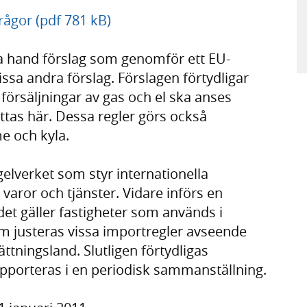
rågor (pdf 781 kB)
ta hand förslag som genomför ett EU-
ssa andra förslag. Förslagen förtydligar
 försäljningar av gas och el ska anses
ttas här. Dessa regler görs också
me och kyla.
egelverket som styr internationella
 varor och tjänster. Vidare införs en
et gäller fastigheter som används i
m justeras vissa importregler avseende
ttningsland. Slutligen förtydligas
apporteras i en periodisk sammanställning.