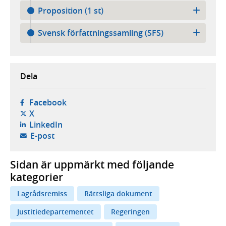
Proposition (1 st)
Svensk författningssamling (SFS)
Dela
- öppnas i ny flik, extern webbplats,
Facebook
- öppnas i ny flik, extern webbplats,
X
- öppnas i ny flik, extern webbplats,
LinkedIn
- öppnar din e-postklient,
E-post
Sidan är uppmärkt med följande
kategorier
Lagrådsremiss
Rättsliga dokument
Justitiedepartementet
Regeringen