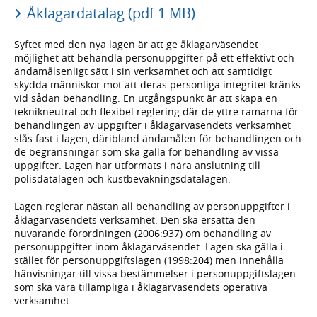
Åklagardatalag (pdf 1 MB)
Syftet med den nya lagen är att ge åklagarväsendet
möjlighet att behandla personuppgifter på ett effektivt och
ändamålsenligt sätt i sin verksamhet och att samtidigt
skydda människor mot att deras personliga integritet kränks
vid sådan behandling. En utgångspunkt är att skapa en
teknikneutral och flexibel reglering där de yttre ramarna för
behandlingen av uppgifter i åklagarväsendets verksamhet
slås fast i lagen, däribland ändamålen för behandlingen och
de begränsningar som ska gälla för behandling av vissa
uppgifter. Lagen har utformats i nära anslutning till
polisdatalagen och kustbevakningsdatalagen.
Lagen reglerar nästan all behandling av personuppgifter i
åklagarväsendets verksamhet. Den ska ersätta den
nuvarande förordningen (2006:937) om behandling av
personuppgifter inom åklagarväsendet. Lagen ska gälla i
stället för personuppgiftslagen (1998:204) men innehålla
hänvisningar till vissa bestämmelser i personuppgiftslagen
som ska vara tillämpliga i åklagarväsendets operativa
verksamhet.