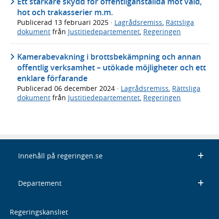
Ett starkare skydd för offentliganställda mot våld,
hot och trakasserier m.m.
Publicerad
13 februari 2025
·
Lagrådsremiss
,
Rättsliga
dokument
från
Justitiedepartementet
,
Regeringen
Kamerabevakning i brottsbekämpning och annan
offentlig verksamhet – utökade möjligheter och ett
enklare förfarande
Publicerad
06 december 2024
·
Lagrådsremiss
,
Rättsliga
dokument
från
Justitiedepartementet
,
Regeringen
Innehåll på regeringen.se
Departement
Regeringskansliet