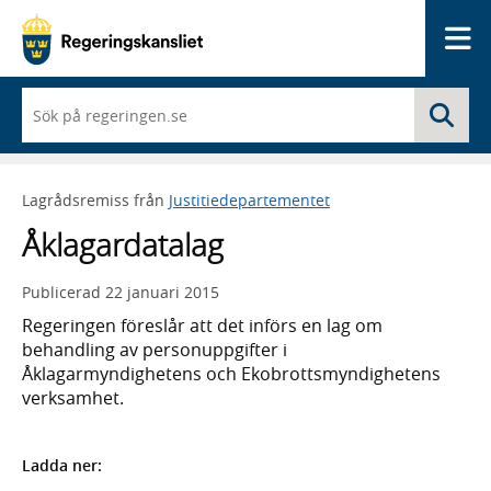
Me
När
Sö
du
börjar
skriva
så
Lagrådsremiss från
Justitiedepartementet
framträder
en
Åklagardatalag
lista
med
sökförslag
Publicerad
22 januari 2015
Regeringen föreslår att det införs en lag om
behandling av personuppgifter i
Åklagarmyndighetens och Ekobrottsmyndighetens
verksamhet.
Ladda ner: