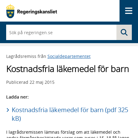
Me
När
Sö
du
börjar
skriva
så
Lagrådsremiss från
Socialdepartementet
framträder
en
Kostnadsfria läkemedel för barn
lista
med
sökförslag
Publicerad
22 maj 2015
Ladda ner:
Kostnadsfria läkemedel för barn (pdf 325
kB)
I lagrådsremissen lämnas förslag om att läkemedel och
andra förmånsberättigade varor som avses i 15–18 §§ lagen