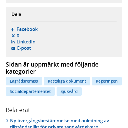
Dela
- öppnas i ny flik, extern webbplats,
Facebook
- öppnas i ny flik, extern webbplats,
X
- öppnas i ny flik, extern webbplats,
LinkedIn
- öppnar din e-postklient,
E-post
Sidan är uppmärkt med följande
kategorier
Lagrådsremiss
Rättsliga dokument
Regeringen
Socialdepartementet
Sjukvård
Relaterat
Ny övergångsbestämmelse med anledning av
tillståndsplikt för privata tandvårdgivare