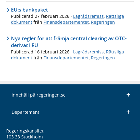
EU:s bankpaket
Publicerad
27 februari 2026
·
Lagrådsremiss
,
Rättsliga
dokument
från
Finansdepartementet
,
Regeringen
Nya regler för att främja central clearing av OTC-
derivat i EU
Publicerad
16 februari 2026
·
Lagrådsremiss
,
Rättsliga
dokument
från
Finansdepartementet
,
Regeringen
Innehåll på regeringen.se
Departement
Regeringskansliet
103 33 Stockholm