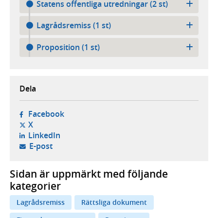
Statens offentliga utredningar (2 st)
Lagrådsremiss (1 st)
Proposition (1 st)
Dela
- öppnas i ny flik, extern webbplats,
Facebook
- öppnas i ny flik, extern webbplats,
X
- öppnas i ny flik, extern webbplats,
LinkedIn
- öppnar din e-postklient,
E-post
Sidan är uppmärkt med följande
kategorier
Lagrådsremiss
Rättsliga dokument