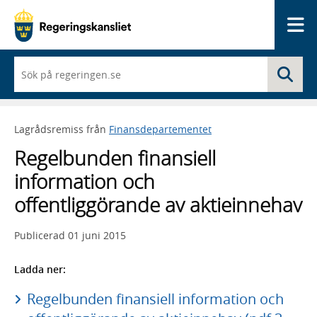
Me
När
Sö
du
börjar
skriva
så
Lagrådsremiss från
Finansdepartementet
framträder
en
Regelbunden finansiell
lista
med
information och
sökförslag
offentliggörande av aktieinnehav
Publicerad
01 juni 2015
Ladda ner:
Regelbunden finansiell information och