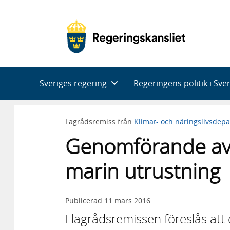
Huvudnavigering
Sveriges regering
Regeringens politik i Sve
Lagrådsremiss från
Klimat- och näringslivsdep
Genomförande av 
marin utrustning
Publicerad
11 mars 2016
I lagrådsremissen föreslås att