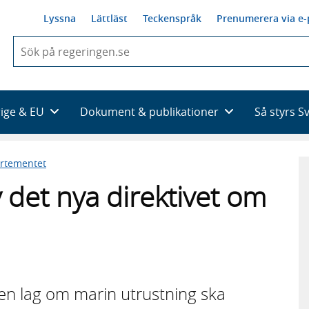
Lyssna
Lättläst
Teckenspråk
Prenumerera via e-
När
du
börjar
skriva
så
rige & EU
Dokument & publikationer
Så styrs S
framträder
en
lista
artementet
med
sökförslag
det nya direktivet om
 en lag om marin utrustning ska