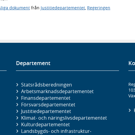
sliga dokument
från
Justitiedepartementet
,
Regeringen
Departement
Ko
Statsrådsberedningen
Reg
10
Arbetsmarknads­departementet
Väx
Finans­departementet
Försvars­departementet
Justitie­departementet
Klimat- och näringslivs­departementet
Kultur­departementet
Landsbygds- och infrastruktur­