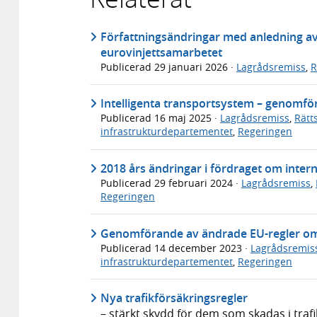
Författningsändringar med anledning a
eurovinjettsamarbetet
Publicerad
29 januari 2026
·
Lagrådsremiss
,
R
Intelligenta transportsystem – genomfö
Publicerad
16 maj 2025
·
Lagrådsremiss
,
Rätt
infrastrukturdepartementet
,
Regeringen
2018 års ändringar i fördraget om intern
Publicerad
29 februari 2024
·
Lagrådsremiss
,
Regeringen
Genomförande av ändrade EU-regler om 
Publicerad
14 december 2023
·
Lagrådsremis
infrastrukturdepartementet
,
Regeringen
Nya trafikförsäkringsregler
– stärkt skydd för dem som skadas i traf