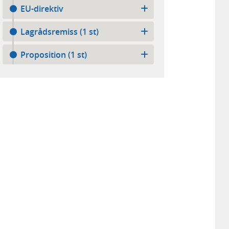
EU-direktiv
Lagrådsremiss (1 st)
Proposition (1 st)