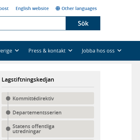
post
English website
Other languages
Sök
verige
Press & kontakt
Jobba hos oss
Lagstiftningskedjan
Kommittédirektiv
Departementsserien
Statens offentliga
utredningar