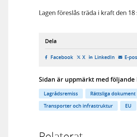
Lagen föreslås träda i kraft den 1
Dela
- öppnas i ny flik, extern w
- öppnas i ny flik, ext
- öppnas i
Facebook
X
LinkedIn
E-pos
Sidan är uppmärkt med följande 
Lagrådsremiss
Rättsliga dokument
Transporter och infrastruktur
EU
Relaterat