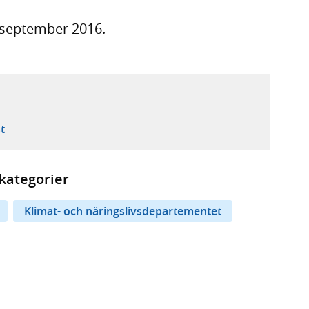
8 september 2016.
ebbplats,
ern webbplats,
 ny flik, extern webbplats,
- öppnar din e-postklient,
t
kategorier
Klimat- och näringslivsdepartementet