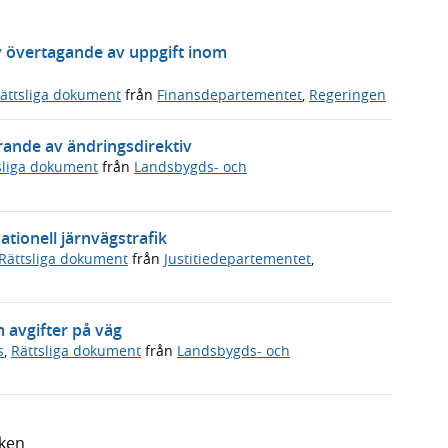
v övertagande av uppgift inom
ättsliga dokument
från
Finansdepartementet
,
Regeringen
rande av ändringsdirektiv
sliga dokument
från
Landsbygds- och
ationell järnvägstrafik
Rättsliga dokument
från
Justitiedepartementet
,
avgifter på väg
s
,
Rättsliga dokument
från
Landsbygds- och
iken