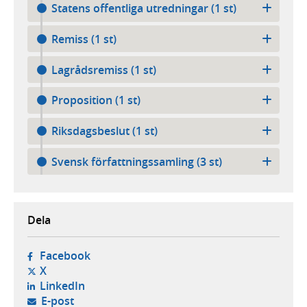
Statens offentliga utredningar (1 st)
Remiss (1 st)
Lagrådsremiss (1 st)
Proposition (1 st)
Riksdagsbeslut (1 st)
Svensk författningssamling (3 st)
Dela
- öppnas i ny flik, extern webbplats,
Facebook
- öppnas i ny flik, extern webbplats,
X
- öppnas i ny flik, extern webbplats,
LinkedIn
- öppnar din e-postklient,
E-post