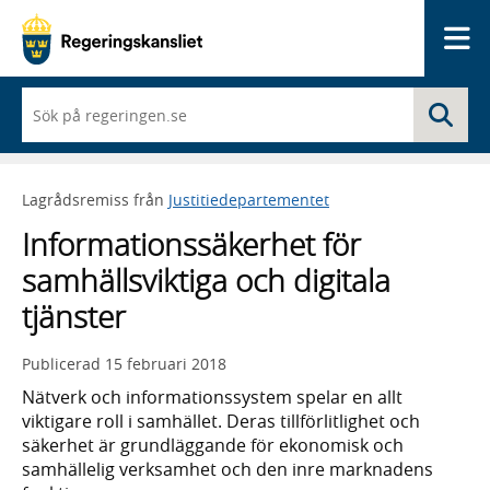
Me
När
Sö
du
börjar
skriva
så
Lagrådsremiss från
Justitiedepartementet
framträder
en
Informationssäkerhet för
lista
med
samhällsviktiga och digitala
sökförslag
tjänster
Publicerad
15 februari 2018
Nätverk och informationssystem spelar en allt
viktigare roll i samhället. Deras tillförlitlighet och
säkerhet är grundläggande för ekonomisk och
samhällelig verksamhet och den inre marknadens