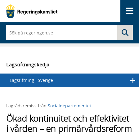
Me
När
Sö
du
börjar
skriva
så
framträder
en
Lagstiftningskedja
lista
med
Lagstiftning i Sverige
sökförslag
Lagrådsremiss från
Socialdepartementet
Ökad kontinuitet och effektivitet
i vården – en primärvårdsreform