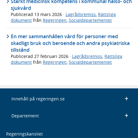
Stärkt medicinsk kompetens i kommunal hälso- och
sjukvård
Publicerad
13 mars 2026
·
Lagrådsremiss
,
Rättsliga
dokument
från
Regeringen
,
Socialdepartementet
En mer sammanhållen vård för personer med
skadligt bruk och beroende och andra psykiatriska
tillstånd
Publicerad
27 februari 2026
·
Lagrådsremiss
,
Rättsliga
dokument
från
Regeringen
,
Socialdepartementet
Innehåll på regeringen.se
Departement
Regeringskansliet