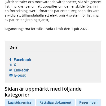
(vårdcentraler och motsvarande vårdenheter) ska ske genom
listning, dvs. genom att uppgifter om den enskilde förs in i
en förteckning över utförarens patienter. Regionen ska vara
skyldig att tillhandahålla ett elektroniskt system för listning
av patienter (listningstjänst).
Lagändringarna föreslås träda i kraft den 1 juli 2022.
Dela
- öppnas i ny flik, extern webbplats,
Facebook
- öppnas i ny flik, extern webbplats,
X
- öppnas i ny flik, extern webbplats,
LinkedIn
- öppnar din e-postklient,
E-post
Sidan är uppmärkt med följande
kategorier
Lagrådsremiss
Rättsliga dokument
Regeringen