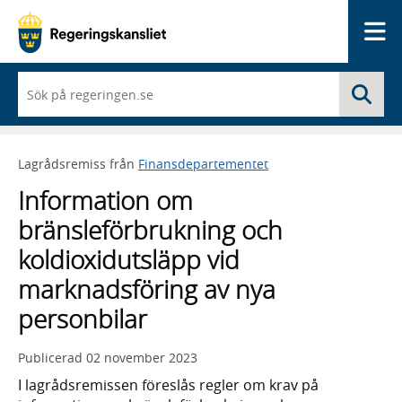
Me
När
Sö
du
börjar
skriva
så
Lagrådsremiss från
Finansdepartementet
framträder
en
Information om
lista
med
bränsleförbrukning och
sökförslag
koldioxidutsläpp vid
marknadsföring av nya
personbilar
Publicerad
02 november 2023
I lagrådsremissen föreslås regler om krav på