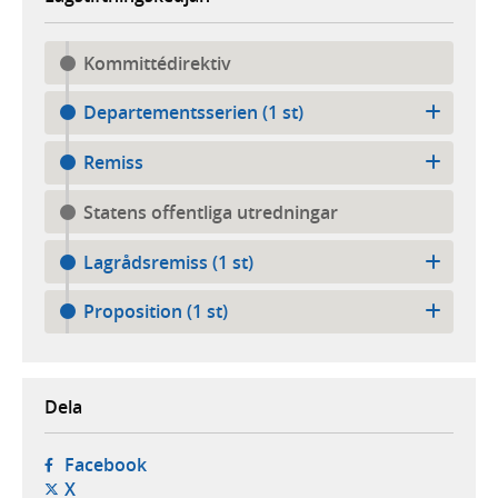
Kommittédirektiv
Departementsserien (1 st)
Remiss
Statens offentliga utredningar
Lagrådsremiss (1 st)
Proposition (1 st)
Dela
- öppnas i ny flik, extern webbplats,
Facebook
- öppnas i ny flik, extern webbplats,
X